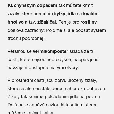
Kuchyňským odpadem
tak můžete krmit
zbytky jídla
kvalitní
žížaly, které přemění
na
hnojivo
žížalí čaj
rostliny
a tzv.
. Ten je pro
doslova zázračný! Pojďme si ale popsat systém
trochu podrobněji.
vermi
kompostér
Většinou se
skládá ze tří
částí, které nejsou neprodyšné, naopak jsou
navzájem přístupné malými otvory.
V prostřední části jsou zprvu uloženy žížaly,
které se ale neustále derou nahoru za potravou.
Žížaly tak krmíme pokládáním jídla na povrch.
Dolů pak skapává nažloutlá tekutina, kterou
můžeme zalévat kytky.