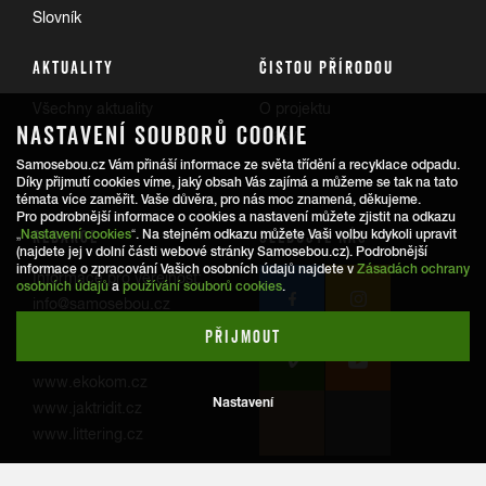
Slovník
AKTUALITY
ČISTOU PŘÍRODOU
Všechny aktuality
O projektu
NASTAVENÍ SOUBORŮ COOKIE
Trasy
Samosebou.cz Vám přináší informace ze světa třídění a recyklace odpadu.
Díky přijmutí cookies víme, jaký obsah Vás zajímá a můžeme se tak na tato
témata více zaměřit. Vaše důvěra, pro nás moc znamená, děkujeme.
Pro podrobnější informace o cookies a nastavení můžete zjistit na odkazu
REDAKCE
SLEDUJTE NÁS
„
Nastavení cookies
“. Na stejném odkazu můžete Vaši volbu kdykoli upravit
(najdete jej v dolní části webové stránky Samosebou.cz). Podrobnější
informace o zpracování Vašich osobních údajů najdete v
Zásadách ochrany
Informace pro veřejnost:
osobních údajů
a
používání souborů cookies
.
info@samosebou.cz
Informace pro média
PŘIJMOUT
www.ekokom.cz
Nastavení
www.jaktridit.cz
www.littering.cz