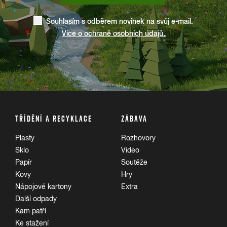
Souhlasím s odběrem novinek na svůj e-mail.
Více o ochraně osobních údajů.
TŘÍDĚNÍ A RECYKLACE
ZÁBAVA
Plasty
Rozhovory
Sklo
Video
Papír
Soutěže
Kovy
Hry
Nápojové kartony
Extra
Další odpady
Kam patří
Ke stažení