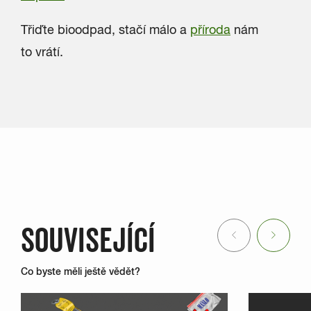
Třiďte bioodpad, stačí málo a
příroda
nám
to vrátí.
SOUVISEJÍCÍ
Previous
Next
Co byste měli ještě vědět?