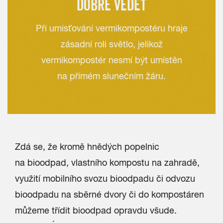
DOBRÉ VĚDĚT
Při umisťování vermikompostéru hraje
zásadní roli světlo, jelikož
vermikompostér nesmí být umístěn
na přímém slunečním žáru.
Zdá se, že kromě hnědých popelnic
na bioodpad, vlastního kompostu na zahradě,
využití mobilního svozu bioodpadu či odvozu
bioodpadu na sběrné dvory či do kompostáren
můžeme třídit bioodpad opravdu všude.