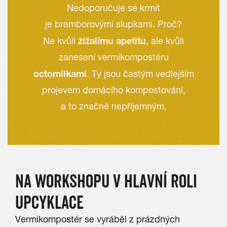
Nedoporučuje se krmit
je bramborovými slupkami. Proč?
žížalímu apetitu
Ne kvůli
, ale kvůli
zanesení vermikompostéru
octomilkami
. Ty jsou častým vedlejším
projevem domácího kompostování,
a to značně nepříjemným.
NA WORKSHOPU V HLAVNÍ ROLI
UPCYKLACE
Vermikompostér se vyráběl z prázdných