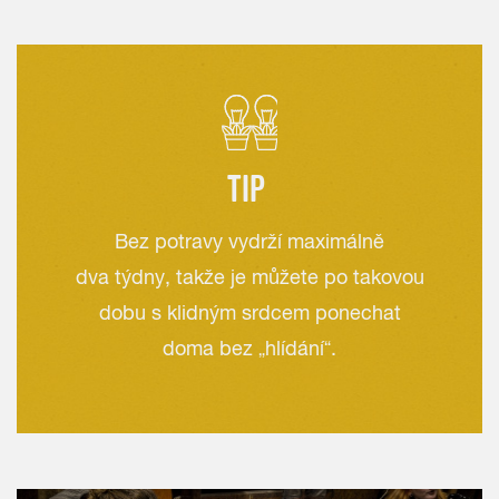
TIP
Bez potravy vydrží maximálně
dva týdny, takže je můžete po takovou
dobu s klidným srdcem ponechat
doma bez „hlídání“.