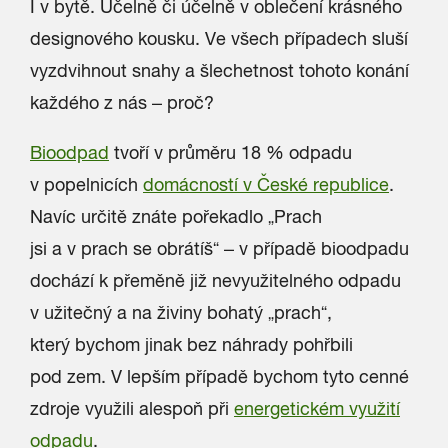
I v bytě. Účelně či účelně v oblečení krásného
designového kousku. Ve všech případech sluší
vyzdvihnout snahy a šlechetnost tohoto konání
každého z nás – proč?
Bioodpad
tvoří v průměru 18 % odpadu
v popelnicích
domácností v České republice
.
Navíc určitě znáte pořekadlo „Prach
jsi a v prach se obrátíš“ – v případě bioodpadu
dochází k přeměně již nevyužitelného odpadu
v užitečný a na živiny bohatý „prach“,
který bychom jinak bez náhrady pohřbili
pod zem. V lepším případě bychom tyto cenné
zdroje využili alespoň při
energetickém využití
odpadu
.