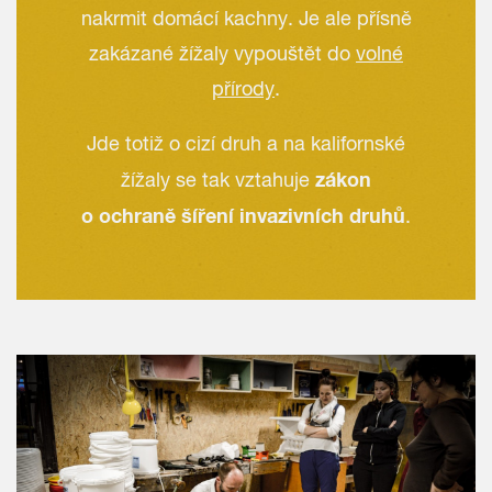
nakrmit domácí kachny. Je ale přísně
zakázané žížaly vypouštět do
volné
přírody
.
Jde totiž o cizí druh a na kalifornské
zákon
žížaly se tak vztahuje
o ochraně šíření invazivních druhů
.