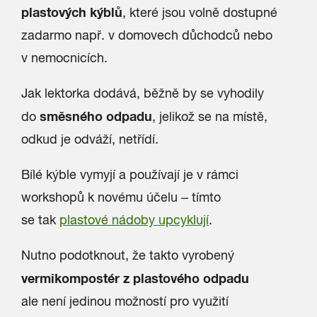
plastových kýblů
, které jsou volně dostupné
zadarmo např. v domovech důchodců nebo
v nemocnicích.
Jak lektorka dodává, běžně by se vyhodily
směsného odpadu
do
, jelikož se na místě,
odkud je odváží, netřídí.
Bílé kýble vymyjí a používají je v rámci
workshopů k novému účelu – tímto
se tak
plastové nádoby upcyklují
.
Nutno podotknout, že takto vyrobený
vermikompostér z plastového odpadu
ale není jedinou možností pro využití