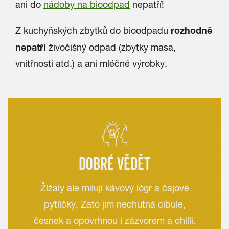
ani do
nádoby na bioodpad
nepatří!
rozhodně
Z kuchyňských zbytků do bioodpadu
nepatří
živočišný odpad (zbytky masa,
vnitřnosti atd.) a ani mléčné výrobky.
DOBRÉ VĚDĚT
Žížaly ale milují kávový lógr a čajové
pytlíčky. Zato jim nechutná cibule,
česnek a opovrhnou i zázvorem a chilli.