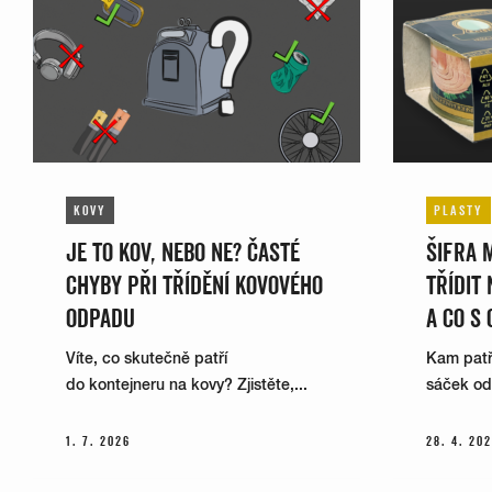
KOVY
PLASTY
JE TO KOV, NEBO NE? ČASTÉ
ŠIFRA 
CHYBY PŘI TŘÍDĚNÍ KOVOVÉHO
TŘÍDIT
ODPADU
A CO S 
Víte, co skutečně patří
Kam patří
do kontejneru na kovy? Zjistěte,...
sáček od k
1. 7. 2026
28. 4. 20