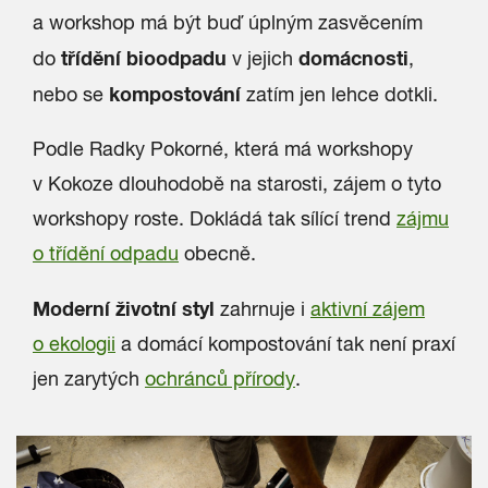
a workshop má být buď úplným zasvěcením
třídění bioodpadu
domácnosti
do
v jejich
,
kompostování
nebo se
zatím jen lehce dotkli.
Podle Radky Pokorné, která má workshopy
v Kokoze dlouhodobě na starosti, zájem o tyto
workshopy roste. Dokládá tak sílící trend
zájmu
o třídění odpadu
obecně.
Moderní životní styl
zahrnuje i
aktivní zájem
o ekologii
a domácí kompostování tak není praxí
jen zarytých
ochránců přírody
.