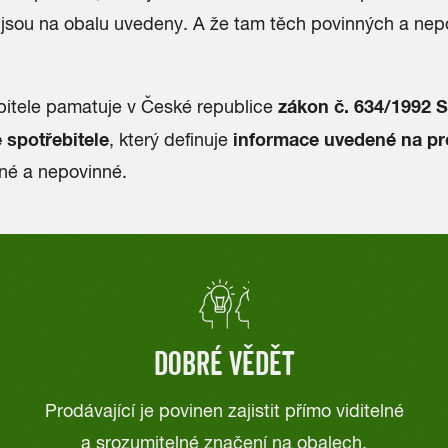
 jsou na obalu uvedeny. A že tam těch povinných a nep
zákon č. 634/1992 S
bitele pamatuje v České republice
 spotřebitele
informace uvedené na p
, který definuje
né a nepovinné.
DOBRÉ VĚDĚT
Prodávající je povinen zajistit přímo viditelné
a srozumitelné značení na obalech.