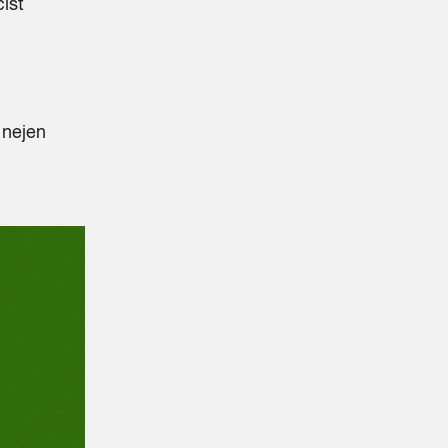
íst
 nejen