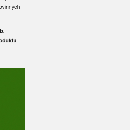
ovinných
b.
roduktu