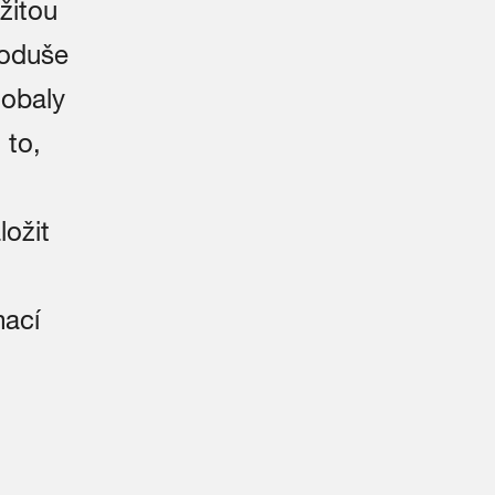
žitou
noduše
 obaly
 to,
ložit
mací