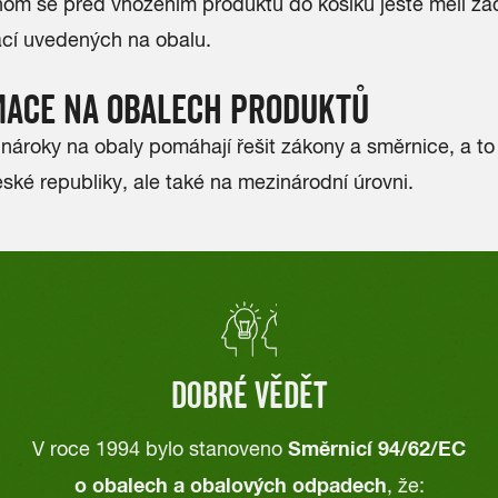
om se před vhozením produktu do košíku ještě měli zač
ací uvedených na
obalu
.
MACE NA OBALECH PRODUKTŮ
nároky na obaly pomáhají řešit zákony a směrnice, a to
ské republiky, ale také na mezinárodní úrovni.
DOBRÉ VĚDĚT
Směrnicí 94/62/EC
V roce 1994 bylo stanoveno
o obalech a obalových odpadech
, že: