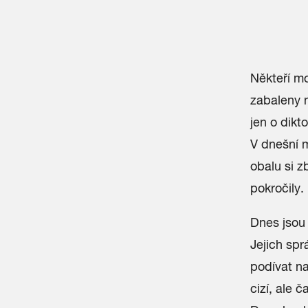
Někteří mo
zabaleny 
jen o dik
V dnešní m
obalu si z
pokročily.
Dnes jsou
Jejich spr
podívat n
cizí, ale 