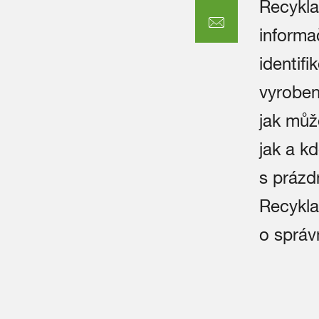
Recykla
informa
identifi
vyrobeny
jak můž
jak a kd
s prázd
Recykla
o správ