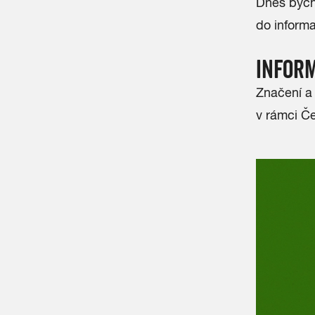
Dnes bych
do inform
INFOR
Značení a 
v rámci Če