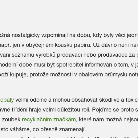
žná nostalgicky vzpomínají na dobu, kdy byly věci jed
např. jen v obyčejném kousku papíru. Už dávno není na
tování seznamu výrobků prodavači nebo prodavačce za 
oderní době musí být spotřebitel informován o tom, v 
boží kupuje, protože možnosti v obalovém průmyslu not
obaly
velmi odolné a mohou obsahovat škodlivé a toxick
ávné třídění hraje velmi důležitou roli. Pojďme se proto
a zoubek
recyklačním značkám
,
které nám možná nejso
často váháme, co přesně znamenají.