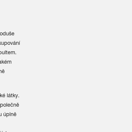
noduše
kupování
pultem.
jakém
ně
é látky.
 společně
u úplně