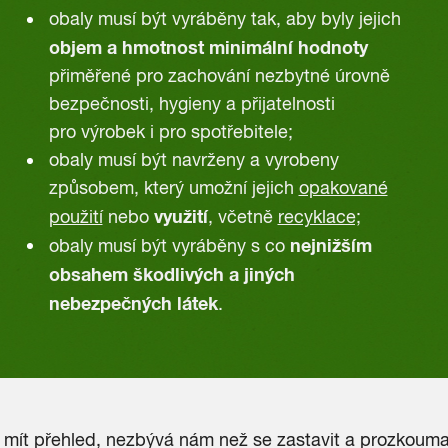
obaly musí být vyráběny tak, aby byly jejich
objem a hmotnost minimální hodnoty
přiměřené pro zachování nezbytné úrovně
bezpečnosti, hygieny a přijatelnosti
pro výrobek i pro spotřebitele;
obaly musí být navrženy a vyrobeny
způsobem, který umožní jejich
opakované
využití
použití
nebo
, včetně
recyklace;
nejnižším
obaly musí být vyráběny s co
obsahem škodlivých a jiných
nebezpečných látek
.
mít přehled, nezbývá nám než se zastavit a prozkoumat