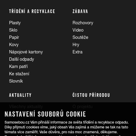
TŘÍDĚNÍ A RECYKLACE
ZÁBAVA
Plasty
Rozhovory
Sklo
Video
Papír
Soutěže
Kovy
Hry
Nápojové kartony
Extra
Další odpady
Kam patří
Ke stažení
Slovník
AKTUALITY
ČISTOU PŘÍRODOU
Všechny aktuality
O projektu
NASTAVENÍ SOUBORŮ COOKIE
Trasy
Samosebou.cz Vám přináší informace ze světa třídění a recyklace odpadu.
Díky přijmutí cookies víme, jaký obsah Vás zajímá a můžeme se tak na tato
témata více zaměřit. Vaše důvěra, pro nás moc znamená, děkujeme.