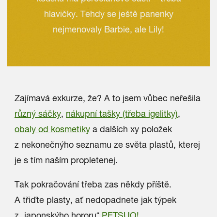
hlavičky. Tehdy se ještě panenky
nejmenovaly Barbie, ale Lily!
Zajímavá exkurze, že? A to jsem vůbec neřešila
různý sáčky
,
nákupní tašky (třeba igelitky)
,
obaly od kosmetiky
a dalších xy položek
z nekonečnýho seznamu ze světa plastů, kterej
je s tím naším propletenej.
Tak pokračování třeba zas někdy příště.
A třiďte plasty, ať nedopadnete jak týpek
z „japonskýho hororu“
PETSUO
!