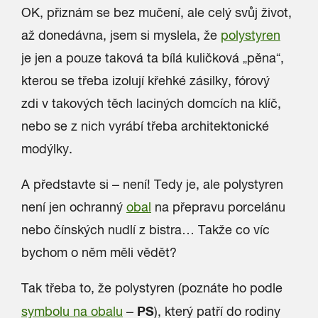
OK, přiznám se bez mučení, ale celý svůj život,
až donedávna, jsem si myslela, že
polystyren
je jen a pouze taková ta bílá kuličková „pěna“,
kterou se třeba izolují křehké zásilky, fórový
zdi v takových těch laciných domcích na klíč,
nebo se z nich vyrábí třeba architektonické
modýlky.
A představte si – není! Tedy je, ale polystyren
není jen ochranný
obal
na přepravu porcelánu
nebo čínských nudlí z bistra… Takže co víc
bychom o něm měli vědět?
Tak třeba to, že polystyren (poznáte ho podle
PS
symbolu na obalu
–
), který patří do rodiny