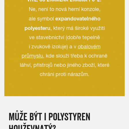
Ne, není to nová herní konzole,
expandovatelného
ale symbol
polyesteru
, který má široké využití
ve stavebnictví (dobře tepelně
i zvukově izoluje) a v
obalovém
průmyslu
, kde slouží třeba k ochraně
láhví, přístrojů nebo jiného zboží, které
chrání proti nárazům.
MŮŽE BÝT I POLYSTYREN
HOUŽEVNATÝ?