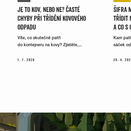
JE TO KOV, NEBO NE? ČASTÉ
ŠIFRA 
CHYBY PŘI TŘÍDĚNÍ KOVOVÉHO
TŘÍDIT
ODPADU
A CO S 
Víte, co skutečně patří
Kam patří
do kontejneru na kovy? Zjistěte,...
sáček od k
1. 7. 2026
28. 4. 20