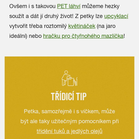
Ovšem i s takovou
PET láhví
můžeme hezky
soužít a dát jí druhý život! Z petky lze
upcyklací
vytvořit třeba roztomilý
květináček
(na jaro
ideální) nebo
hračku pro čtyřnohého mazlíčka
!
TŘÍDICÍ TIP
Petka, samozřejmě i s víčkem, může
být ale taky užitečným pomocníkem při
třídění tuků a jedlých olejů