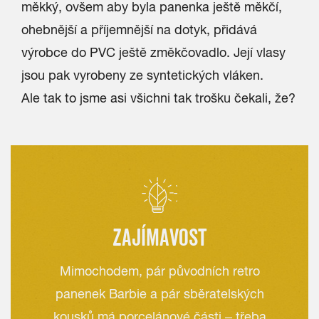
měkký, ovšem aby byla panenka ještě měkčí,
ohebnější a příjemnější na dotyk, přidává
výrobce do PVC ještě změkčovadlo. Její vlasy
jsou pak vyrobeny ze syntetických vláken.
Ale tak to jsme asi všichni tak trošku čekali, že?
ZAJÍMAVOST
Mimochodem, pár původních retro
panenek Barbie a pár sběratelských
kousků má porcelánové části – třeba