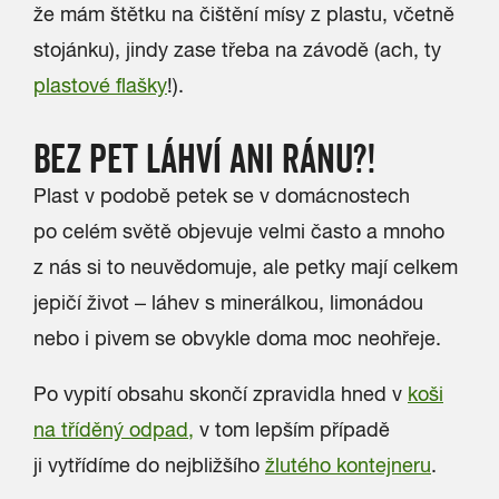
že mám štětku na čištění mísy z plastu, včetně
stojánku), jindy zase třeba na závodě (ach, ty
plastové
flašky
!).
BEZ PET LÁHVÍ ANI RÁNU?!
Plast v podobě petek se v domácnostech
po celém světě objevuje velmi často a mnoho
z nás si to neuvědomuje, ale petky mají celkem
jepičí život – láhev s minerálkou, limonádou
nebo i pivem se obvykle doma moc neohřeje.
Po vypití obsahu skončí zpravidla hned v
koši
na tříděný odpad
,
v tom lepším případě
ji vytřídíme do nejbližšího
žlutého kontejneru
.