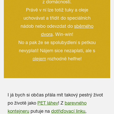
z domácností.
Právě v ní lze totiž tuky a oleje
uchovávat a třídit do speciálních
nádob nebo odevzdat do
sběrného
dvora
. Win-win!
No a pak že se spolubydlení s petkou
nevyplatí! Nájem sice nezaplatí, ale s
olejem
rozhodně helfne!
I já bych si občas přála mít takový pestrý život
po životě jako
PET láhev
! Z
barevného
kontejneru
putuje na
dotřiďovací linku
,