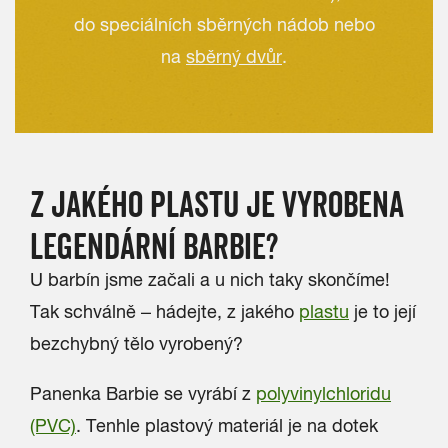
do speciálních sběrných nádob nebo
na
sběrný dvůr
.
Z JAKÉHO PLASTU JE VYROBENA
LEGENDÁRNÍ BARBIE?
U barbín jsme začali a u nich taky skončíme!
Tak schválně – hádejte, z jakého
plastu
je to její
bezchybný tělo vyrobený?
Panenka Barbie se vyrábí z
polyvinylchloridu
(PVC)
. Tenhle plastový materiál je na dotek