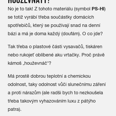
PS-HI
No je to tak! Z tohoto materiálu (symbol
)
se totiž vyrábí třeba součástky domácích
spotřebičů, který se používají snad na denní
bázi a má je doma každý (doufám). O co jde?
Tak třeba o plastové části vysavačů, tiskáren
nebo rukojeť oblíbené aku vrtačky. Proč právě
kámoš „houževnáč“?
Má prostě dobrou teplotní a chemickou
odolnost, taky odolnost vůči slunečnímu záření
a proti nárazům (ale radši bych to nezkoušela
třeba takovým vyhazováním luxu z pátýho
patra).