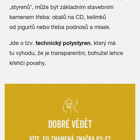
„styrenů“, může být základním stavebním
kamenem třeba: obalů na CD, kelímků
od jogurtů nebo třeba podnosů a misek.
technický polystyren
Jde o tzv.
, který má
tu výhodu, že je transparentní, bohužel lehce
křehčí povahy.
DOBRÉ VĚDĚT
VÍTE, CO ZNAMENÁ ZNAČKA PS-E?