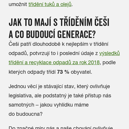
umožnit
třídění tuků a olejů
.
JAK TO MAJÍ S TŘÍDĚNÍM ČEŠI
A CO BUDOUCÍ GENERACE?
Češi patří dlouhodobě k nejlepším v třídění
odpadů, potvrzují to i poslední údaje z
výsledků
třídění a recyklace odpadů za rok 2018
, podle
73 %
kterých odpady třídí
obyvatel.
Jednou věcí je stávající stav, který ovlivňuje
legislativa, ale podstatný je také přístup nás
samotných – jakou vyhlídku máme
do budoucna?
Do značné míry nás a naše chování ovlivňuje