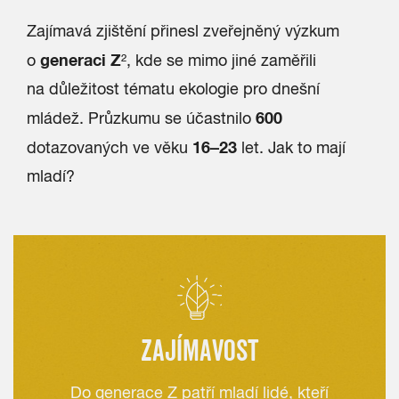
Zajímavá zjištění přinesl zveřejněný výzkum
generaci Z
o
²
, kde se mimo jiné zaměřili
na důležitost tématu ekologie pro dnešní
600
mládež. Průzkumu se účastnilo
16–23
dotazovaných ve věku
let. Jak to mají
mladí?
ZAJÍMAVOST
Do generace Z patří mladí lidé, kteří