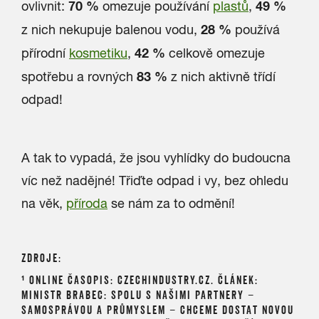
70 %
49 %
ovlivnit:
omezuje používání
plastů
,
28 %
z nich nekupuje balenou vodu,
používá
42 %
přírodní
kosmetiku
,
celkově omezuje
83 %
spotřebu a rovných
z nich aktivně třídí
odpad!
A tak to vypadá, že jsou vyhlídky do budoucna
víc než nadějné! Třiďte odpad i vy, bez ohledu
na věk,
příroda
se nám za to odmění!
ZDROJE:
¹ ONLINE ČASOPIS: CZECHINDUSTRY.CZ. ČLÁNEK:
MINISTR BRABEC: SPOLU S NAŠIMI PARTNERY –
SAMOSPRÁVOU A PRŮMYSLEM – CHCEME DOSTAT NOVOU