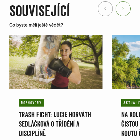
SOUVISEJÍCÍ
Previous
Next
Co byste měli ještě vědět?
ROZHOVORY
AKTUALI
TRASH FIGHT: LUCIE HORVÁTH
NA KOLE
SEDLÁČKOVÁ O TŘÍDĚNÍ A
ČISTOU
DISCIPLÍNĚ
KOUTŮ 