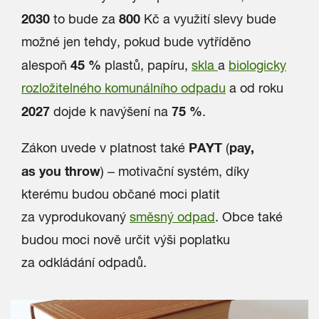
2030
800
to bude za
Kč a využití slevy bude
možné jen tehdy, pokud bude vytříděno
45 %
alespoň
plastů, papíru,
skla
a
biologicky
rozložitelného komunálního odpadu
a od roku
2027
75 %
dojde k navýšení na
.
PAYT
pay,
Zákon uvede v platnost také
(
as you throw
) – motivační systém, díky
kterému budou občané moci platit
za vyprodukovaný
směsný odpad
. Obce také
budou moci nově určit výši poplatku
za odkládání odpadů.