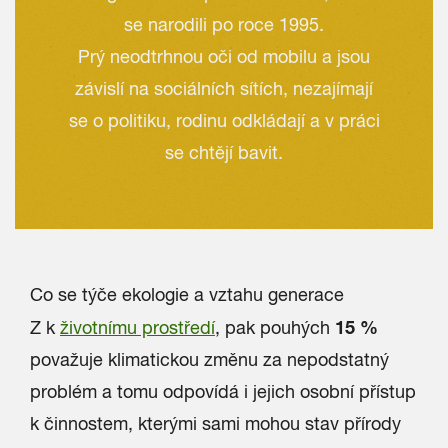
se narodili po roce 1995.
Prý neodtrhnou oči od mobilu a jsou
závislí na sociálních sítích, nezajímají
se o politiku, rodinu odkládají a v práci
se chtějí bavit.
Co se týče ekologie a vztahu generace
15 %
Z k
životnímu prostředí
, pak pouhých
považuje klimatickou změnu za nepodstatný
problém a tomu odpovídá i jejich osobní přístup
k činnostem, kterými sami mohou stav přírody