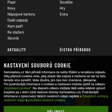
Papír
Soutěže
Kovy
Hry
Nápojové kartony
Extra
Další odpady
Kam patří
Ke stažení
Slovník
AKTUALITY
ČISTOU PŘÍRODOU
Všechny aktuality
O projektu
NASTAVENÍ SOUBORŮ COOKIE
Trasy
Samosebou.cz Vám přináší informace ze světa třídění a recyklace odpadu.
Díky přijmutí cookies víme, jaký obsah Vás zajímá a můžeme se tak na tato
témata více zaměřit. Vaše důvěra, pro nás moc znamená, děkujeme.
Pro podrobnější informace o cookies a nastavení můžete zjistit na odkazu
REDAKCE
SLEDUJTE NÁS
„
Nastavení cookies
“. Na stejném odkazu můžete Vaši volbu kdykoli upravit
(najdete jej v dolní části webové stránky Samosebou.cz). Podrobnější
informace o zpracování Vašich osobních údajů najdete v
Zásadách ochrany
Informace pro veřejnost:
osobních údajů
a
používání souborů cookies
.
info@samosebou.cz
Informace pro média
PŘIJMOUT