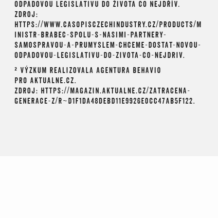
ODPADOVOU LEGISLATIVU DO ŽIVOTA CO NEJDŘÍV.
ZDROJ:
HTTPS://WWW.CASOPISCZECHINDUSTRY.CZ/PRODUCTS/M
INISTR-BRABEC-SPOLU-S-NASIMI-PARTNERY-
SAMOSPRAVOU-A-PRUMYSLEM-CHCEME-DOSTAT-NOVOU-
ODPADOVOU-LEGISLATIVU-DO-ZIVOTA-CO-NEJDRIV.
²
VÝZKUM REALIZOVALA AGENTURA BEHAVIO
PRO AKTUALNE.CZ.
ZDROJ: HTTPS://MAGAZIN.AKTUALNE.CZ/ZATRACENA-
GENERACE-Z/R~D1F1DA48DEBD11E9926E0CC47AB5F122.