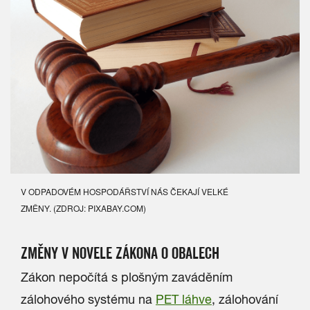
V ODPADOVÉM HOSPODÁŘSTVÍ NÁS ČEKAJÍ VELKÉ
ZMĚNY. (ZDROJ: PIXABAY.COM)
ZMĚNY V NOVELE ZÁKONA O OBALECH
Zákon nepočítá s plošným zaváděním
zálohového systému na
PET láhve
, zálohování