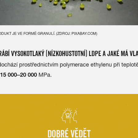
UKT JE VE FORMĚ GRANULÍ. (ZDROJ: PIXABAY.COM)
RÁBÍ VYSOKOTLAKÝ (NÍZKOHUSTOTNÍ) LDPE A JAKÉ MÁ VL
ochází prostřednictvím polymerace ethylenu při teplot
15 000–20 000
MPa.
DOBRÉ VĚDĚT