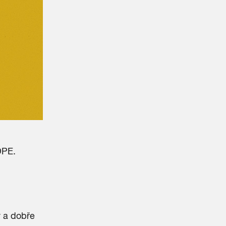
DPE.
ý a dobře