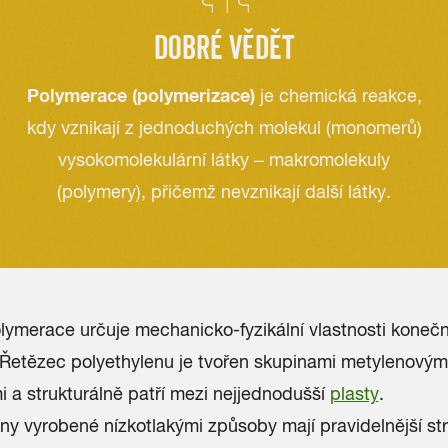
DOBRÉ VĚDĚT
Polymerace (polymerizace)
je chemická reakce,
kdy vznikají z jednoduchých molekul
(monomerů)
vysokomolekulární látky – makromolekuly
(polymery), přičemž nevznikají další látky.
lymerace určuje mechanicko-fyzikální vlastnosti koneč
Řetězec polyethylenu je tvořen skupinami metylenovými
 a strukturálně patří mezi nejjednodušší
plasty
.
ny vyrobené nízkotlakými způsoby mají pravidelnější st