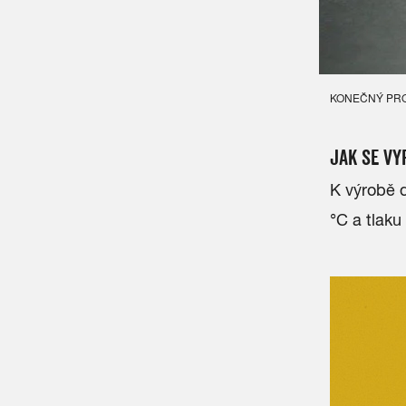
KONEČNÝ PROD
JAK SE VY
K výrobě d
°C a tlaku