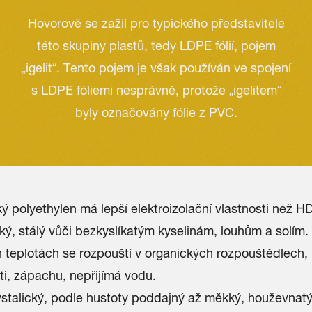
Hovorově se zažil pro typického představitele
této skupiny plastů, tedy LDPE fólií, pojem
„igelit“. Tento pojem je však používán ve spojení
s LDPE fóliemi nesprávně, protože
„igelitem“
byly označovány fólie z
PVC
.
ý polyethylen má lepší elektroizolační vlastnosti než H
ký, stálý vůči bezkyslíkatým kyselinám, louhům a solím.
h teplotách se rozpouští v organických rozpouštědlech,
ti, zápachu, nepřijímá vodu.
ystalický, podle hustoty poddajný až měkký, houževnat