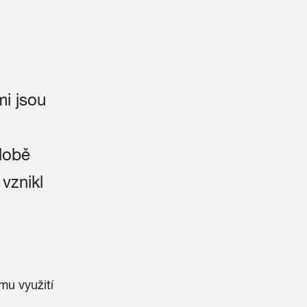
i jsou
době
vznikl
mu využití