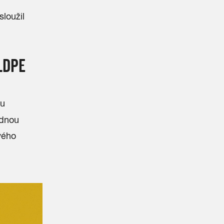
loužil
LDPE
ru
ednou
vého