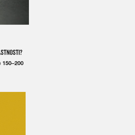
ASTNOSTI?
150–200
ě