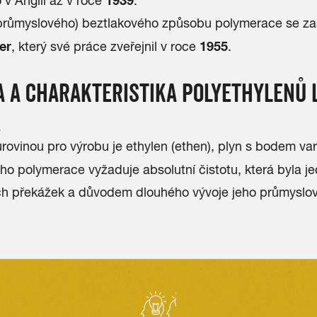
1939
 v Anglii až v roce
.
(průmyslového) beztlakového způsobu polymerace se zas
er
1955
, který své práce zveřejnil v roce
.
 A CHARAKTERISTIKA POLYETHYLENŮ 
E
rovinou pro výrobu je ethylen (ethen), plyn s bodem va
ho polymerace vyžaduje absolutní čistotu, která byla j
ích překážek a důvodem dlouhého vývoje jeho průmyslo