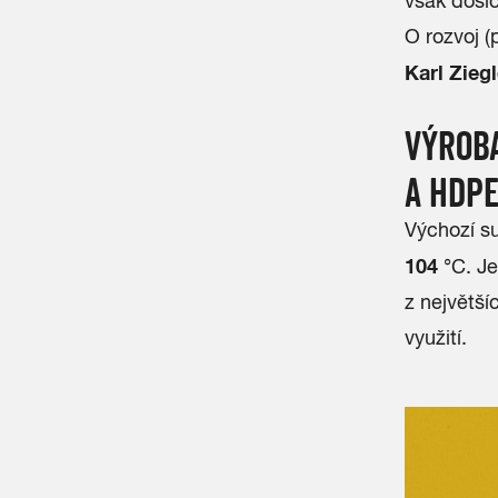
však došlo
O rozvoj 
Karl Ziegl
VÝROBA
A HDP
Výchozí su
104
°C. Je
z největš
využití.