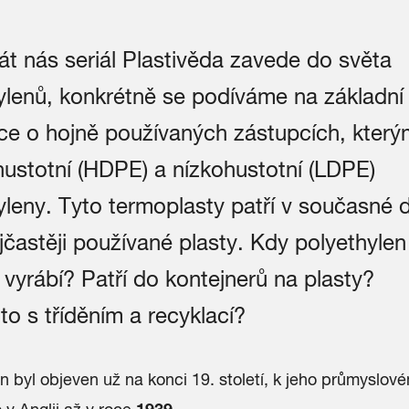
át nás seriál Plastivěda zavede do světa
ylenů, konkrétně se podíváme na základní
ce o hojně používaných zástupcích, kterým
ustotní (HDPE) a nízkohustotní (LDPE)
yleny. Tyto termoplasty patří v současné 
jčastěji používané plasty. Kdy polyethylen 
 vyrábí? Patří do kontejnerů na plasty?
 to s tříděním a recyklací?
n byl objeven už na konci 19. století, k jeho průmyslové