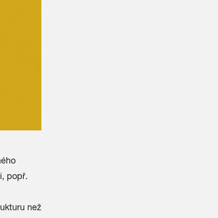
ného
, popř.
rukturu než