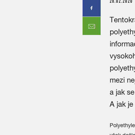
28.02.2020
Tentokr
polyeth
informa
vysokoh
polyeth
mezi ne
a jak se
A jak je
Polyethyle