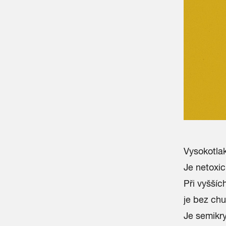
Vysokotlak
Je netoxic
Při vyššíc
je bez chu
Je semikr