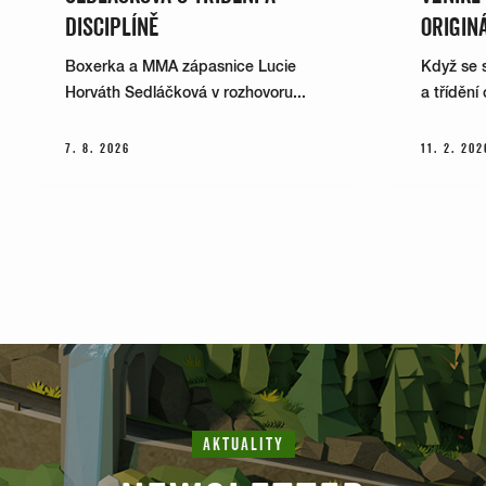
DISCIPLÍNĚ
ORIGIN
Boxerka a MMA zápasnice Lucie
Když se s
Horváth Sedláčková v rozhovoru...
a třídění
7. 8. 2026
11. 2. 202
AKTUALITY