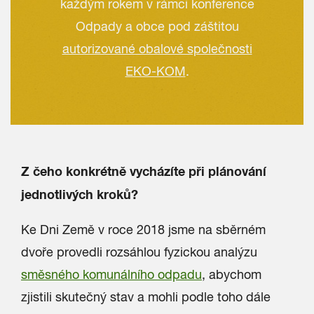
každým rokem v rámci konference
Odpady a obce pod záštitou
autorizované obalové společnosti
EKO-KOM
.
Z čeho konkrétně vycházíte při plánování
jednotlivých kroků?
Ke Dni Země v roce 2018 jsme na sběrném
dvoře provedli rozsáhlou fyzickou analýzu
směsného komunálního odpadu
, abychom
zjistili skutečný stav a mohli podle toho dále