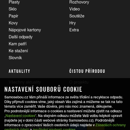
Plasty
Rozhovory
Sklo
Video
Papír
Soutěže
Kovy
Hry
Nápojové kartony
Extra
Další odpady
Kam patří
Ke stažení
Slovník
AKTUALITY
ČISTOU PŘÍRODOU
Všechny aktuality
O projektu
NASTAVENÍ SOUBORŮ COOKIE
Trasy
Samosebou.cz Vám přináší informace ze světa třídění a recyklace odpadu.
Díky přijmutí cookies víme, jaký obsah Vás zajímá a můžeme se tak na tato
témata více zaměřit. Vaše důvěra, pro nás moc znamená, děkujeme.
Pro podrobnější informace o cookies a nastavení můžete zjistit na odkazu
REDAKCE
SLEDUJTE NÁS
„
Nastavení cookies
“. Na stejném odkazu můžete Vaši volbu kdykoli upravit
(najdete jej v dolní části webové stránky Samosebou.cz). Podrobnější
informace o zpracování Vašich osobních údajů najdete v
Zásadách ochrany
Informace pro veřejnost:
osobních údajů
a
používání souborů cookies
.