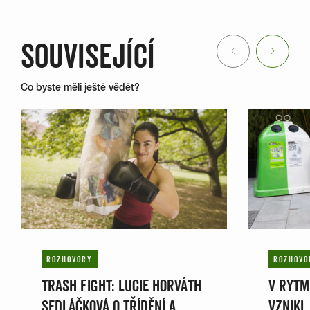
SOUVISEJÍCÍ
Previous
Next
Co byste měli ještě vědět?
ROZHOVORY
ROZHOVO
TRASH FIGHT: LUCIE HORVÁTH
V RYTM
SEDLÁČKOVÁ O TŘÍDĚNÍ A
VZNIKL