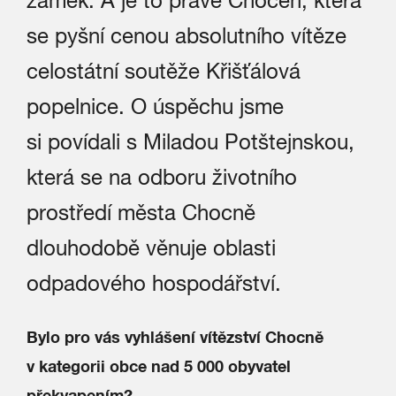
zámek. A je to právě Choceň, která
se pyšní cenou absolutního vítěze
celostátní soutěže Křišťálová
popelnice. O úspěchu jsme
si povídali s Miladou Potštejnskou,
která se na odboru životního
prostředí města Chocně
dlouhodobě věnuje oblasti
odpadového hospodářství.
Bylo pro vás vyhlášení vítězství Chocně
v kategorii obce nad 5 000 obyvatel
překvapením?