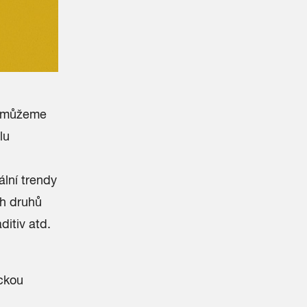
u můžeme
lu
ální trendy
ch druhů
itiv atd.
ckou