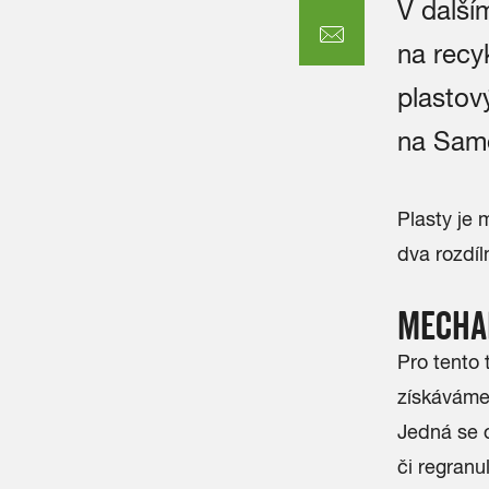
V další
na recyk
plastov
na Sam
Plasty je
dva rozdíl
MECHAN
Pro tento 
získávám
Jedná se o
či regra