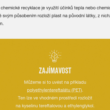
 chemické recyklace je využití účinků tepla nebo chem
ré svým působením rozloží plast na původní látky, z nich
n.
ZAJÍMAVOST
Můžeme si to uvést na příkladu
polyethylentereftalátu (PET)
.
Ten lze ve vhodném prostředí rozložit
na kyselinu tereftalovou a ethylenglykol.