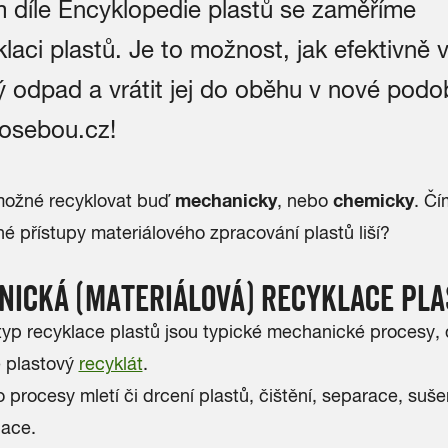
m díle Encyklopedie plastů se zaměříme
laci plastů. Je to možnost, jak efektivně v
ý odpad a vrátit jej do oběhu v nové podo
osebou.cz!
mechanicky
chemicky
 možné recyklovat buď
, nebo
. Čí
né přístupy materiálového zpracování plastů liší?
ICKÁ (MATERIÁLOVÁ) RECYKLACE PLA
typ recyklace plastů jsou typické mechanické procesy, 
e
plastový
recyklát
.
 procesy mletí či drcení plastů, čištění, separace, suše
nulace.