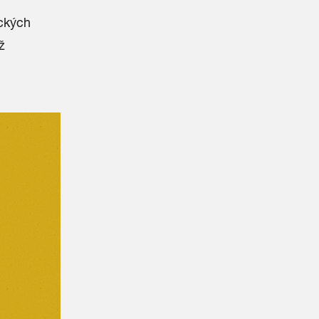
ických
ž