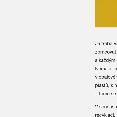
Je třeba 
zpracovat 
s každým 
Nemalé lim
v obalové
plastů, k 
– tomu se
V současn
recyklací.