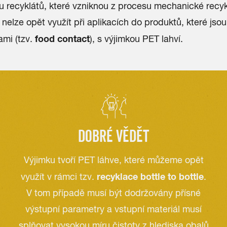
 recyklátů, které vzniknou z procesu mechanické recyk
je nelze opět využít při aplikacích do produktů, které jso
food contact
ami (tzv.
), s výjimkou PET lahví.
DOBRÉ VĚDĚT
Výjimku tvoří PET láhve, které můžeme opět
recyklace bottle to bottle
využít v rámci tzv.
.
V tom případě musí být dodržovány přísné
výstupní parametry a vstupní materiál musí
splňovat vysokou míru čistoty z hlediska obalů