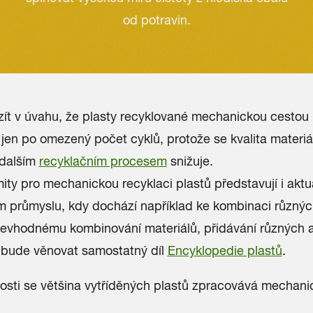
od potravin.
vzít v úvahu, že plasty recyklované mechanickou cesto
jen po omezený počet cyklů, protože se kvalita materiá
dalším
recyklačním procesem
snižuje.
ity pro mechanickou recyklaci plastů představují i aktu
m průmyslu, kdy dochází například ke kombinaci různý
nevhodnému kombinování materiálů, přidávání různých ad
 bude věnovat samostatný díl
Encyklopedie plastů
.
osti se většina vytříděných plastů zpracovává mechani