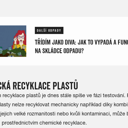
DALŠÍ ODPADY
TŘÍDÍM JAKO DIVA: JAK TO VYPADÁ A FU
NA SKLÁDCE ODPADU?
CKÁ RECYKLACE PLASTŮ
h
recyklace plastů
je dnes stále spíše ve fázi testování.
lasty nelze recyklovat mechanicky například díky komb
 jejich velké rozmanitosti nebo kvůli kontaminaci, může 
 prostřednictvím chemické recyklace.