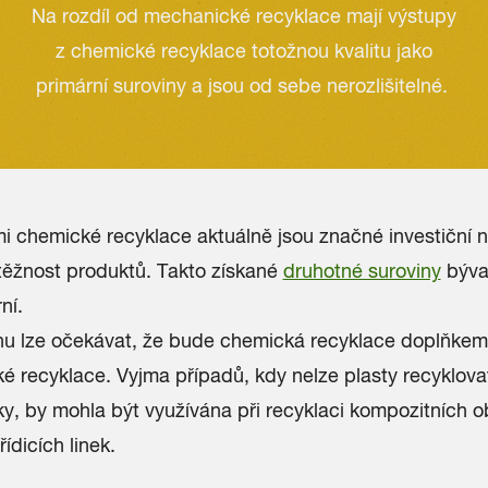
Na rozdíl od mechanické recyklace mají výstupy
z chemické recyklace totožnou kvalitu jako
primární suroviny a jsou od sebe nerozlišitelné.
i chemické recyklace aktuálně jsou
značné investiční 
těžnost produktů.
Takto získané
druhotné suroviny
bývaj
ní.
u lze očekávat, že bude chemická recyklace doplňkem
 recyklace. Vyjma případů, kdy nelze plasty recyklova
y, by mohla být využívána při recyklaci kompozitních 
ídicích linek.