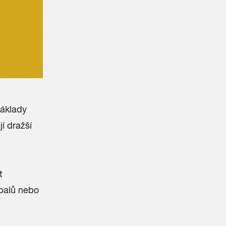
náklady
í dražší
t
obalů nebo