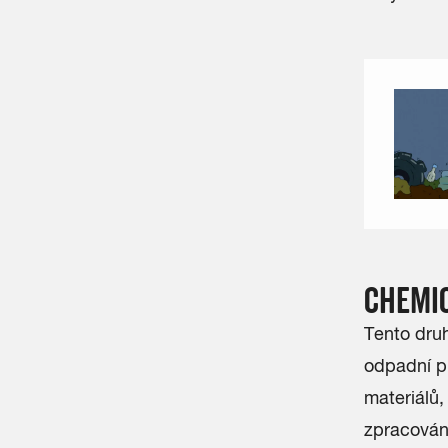
CHEMI
Tento dru
odpadní p
materiálů,
zpracován