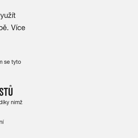
yužít
bě. Více
m se tyto
STŮ
díky nimž
ní