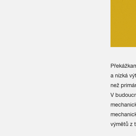
Překážkam
a nízká vý
než primár
V budoucn
mechanické
mechanick
výmětů z tř