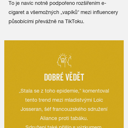
To je navíc notně podpořeno rozšířením e-
cigaret a všemožných „vapíků“ mezi influencery
působícími převážně na TikToku.
DOBRÉ VĚDĚT
„Stala se z toho epidemie,“ komentoval
tento trend mezi mladistvými Loïc
Josseran, šéf francouzského sdružení
Aliance proti tabáku.
Sdružení také přišlo s výzkumem,