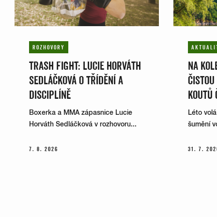
ROZHOVORY
AKTUALI
TRASH FIGHT: LUCIE HORVÁTH
NA KOLE
SEDLÁČKOVÁ O TŘÍDĚNÍ A
ČISTOU
DISCIPLÍNĚ
KOUTŮ 
Boxerka a MMA zápasnice Lucie
Léto volá
Horváth Sedláčková v rozhovoru...
šumění vo
7. 8. 2026
31. 7. 202