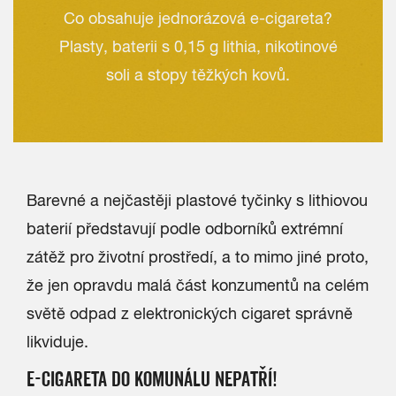
Co obsahuje jednorázová e-cigareta?
Plasty, baterii s 0,15 g lithia, nikotinové
soli a stopy těžkých kovů.
Barevné a nejčastěji plastové tyčinky s lithiovou
baterií představují podle odborníků extrémní
zátěž pro životní prostředí, a to mimo jiné proto,
že jen opravdu malá část konzumentů na celém
světě odpad z elektronických cigaret správně
likviduje.
E-CIGARETA DO KOMUNÁLU NEPATŘÍ!