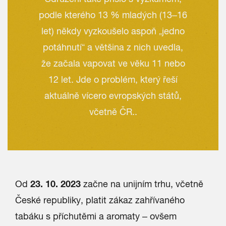
podle kterého 13 % mladých (13–16
let) někdy vyzkoušelo aspoň „jedno
potáhnutí“ a většina z nich uvedla,
že začala vapovat ve věku 11 nebo
12 let.
Jde o problém, který řeší
aktuálně vícero evropských států,
včetně ČR.
.
23. 10. 2023
Od
začne na unijním trhu, včetně
České republiky, platit zákaz zahřívaného
tabáku s příchutěmi a aromaty – ovšem