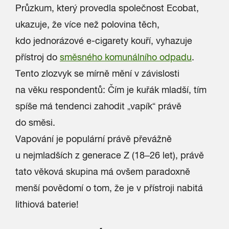
Průzkum, který provedla společnost Ecobat,
ukazuje, že více než polovina těch,
kdo jednorázové e-cigarety kouří, vyhazuje
přístroj do
směsného komunálního odpadu
.
Tento zlozvyk se mírně mění v závislosti
na věku respondentů: Čím je kuřák mladší, tím
spíše má tendenci zahodit „vapík“ právě
do směsi.
Vapování je populární právě převážně
u nejmladších z generace Z (18–26 let),
právě
tato věková skupina má ovšem paradoxně
menší povědomí o tom
, že je v přístroji nabitá
lithiová baterie!