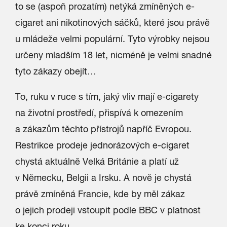
to se (aspoň prozatím) netýká zmíněných e-
cigaret ani nikotinových sáčků, které jsou právě
u mládeže velmi populární. Tyto výrobky nejsou
určeny mladším 18 let, nicméně je velmi snadné
tyto zákazy obejít…
To, ruku v ruce s tím, jaký vliv mají e-cigarety
na životní prostředí, přispívá k omezením
a zákazům těchto přístrojů napříč Evropou.
Restrikce prodeje jednorázových e-cigaret
chystá aktuálně Velká Británie a platí už
v Německu, Belgii a Irsku. A nově je chystá
právě zmíněná Francie, kde by měl zákaz
o jejich prodeji vstoupit podle BBC v platnost
ke konci roku.