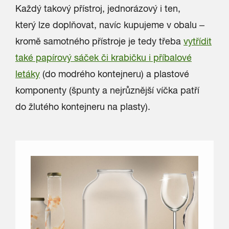
Každý takový přístroj, jednorázový i ten,
který lze doplňovat, navíc kupujeme v obalu –
kromě samotného přístroje je tedy třeba
vytřídit
také papírový sáček či krabičku i příbalové
letáky
(do modrého kontejneru) a plastové
komponenty (špunty a nejrůznější víčka patří
do žlutého kontejneru na plasty).