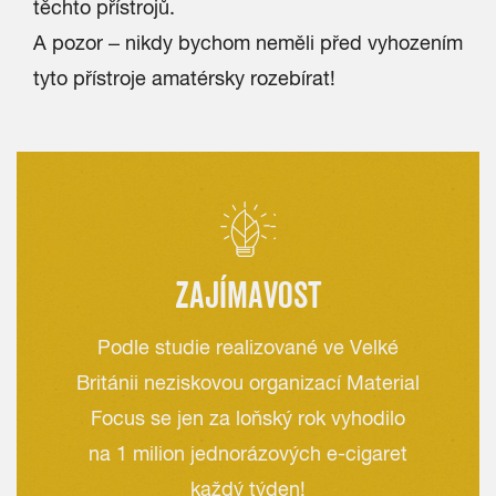
těchto přístrojů.
A pozor – nikdy bychom neměli před vyhozením
tyto přístroje amatérsky rozebírat!
ZAJÍMAVOST
Podle studie realizované ve Velké
Británii neziskovou organizací Material
Focus se jen za loňský rok vyhodilo
na 1 milion jednorázových e-cigaret
každý týden!