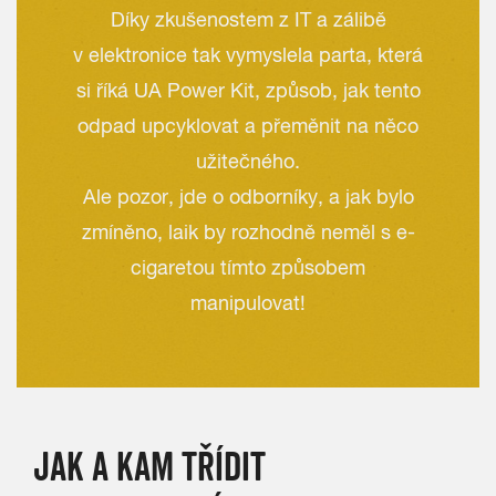
Díky zkušenostem z IT a zálibě
v elektronice tak vymyslela parta, která
si říká UA Power Kit, způsob, jak tento
odpad upcyklovat a přeměnit na něco
užitečného.
Ale pozor, jde o odborníky, a jak bylo
zmíněno, laik by rozhodně neměl s e-
cigaretou tímto způsobem
manipulovat!
JAK A KAM TŘÍDIT