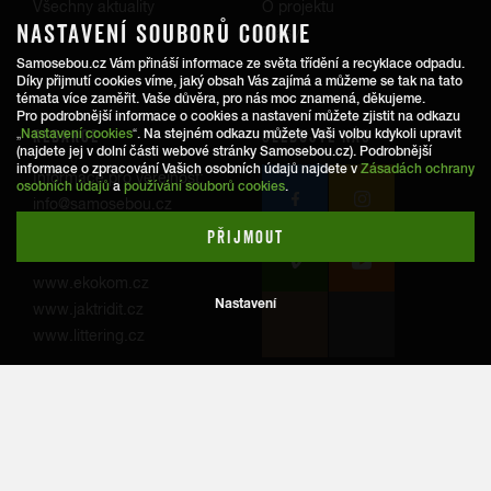
Všechny aktuality
O projektu
NASTAVENÍ SOUBORŮ COOKIE
Trasy
Samosebou.cz Vám přináší informace ze světa třídění a recyklace odpadu.
Díky přijmutí cookies víme, jaký obsah Vás zajímá a můžeme se tak na tato
témata více zaměřit. Vaše důvěra, pro nás moc znamená, děkujeme.
Pro podrobnější informace o cookies a nastavení můžete zjistit na odkazu
REDAKCE
SLEDUJTE NÁS
„
Nastavení cookies
“. Na stejném odkazu můžete Vaši volbu kdykoli upravit
(najdete jej v dolní části webové stránky Samosebou.cz). Podrobnější
informace o zpracování Vašich osobních údajů najdete v
Zásadách ochrany
Informace pro veřejnost:
osobních údajů
a
používání souborů cookies
.
info@samosebou.cz
Informace pro média
PŘIJMOUT
www.ekokom.cz
Nastavení
www.jaktridit.cz
www.littering.cz
© 2026
Samosebou.cz
.
Ochrana osobních údajů
Všechna práva vyhrazena.
Nastavení cookies
Created by Havas