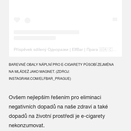
Příspěvek sdílený Одноразки | ElfBar | Прага 🇺🇦 🇨🇿 (@elfbar_prague_)
BAREVNÉ OBALY NÁPLNÍ PRO E-CIGARETY PŮSOBÍ ZEJMÉNA
NA MLÁDEŽ JAKO MAGNET. (ZDROJ:
INSTAGRAM.COM/ELFBAR_PRAGUE)
Ovšem nejlepším řešením pro eliminaci
negativních dopadů na naše zdraví a také
dopadů na životní prostředí je e-cigarety
nekonzumovat.