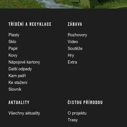
D
TŘÍDĚNÍ A RECYKLACE
ZÁBAVA
Plasty
Rozhovory
Sklo
Video
Papír
Soutěže
DEODORANT
Kovy
Hry
Nápojové kartony
Extra
PLASTY
SKLO
KOVY
Další odpady
Kovové tlakové nádobky, po úplném vyprázdení
Kam patří
do kontejneru na kovy. Skleněné do kontejneru
Ke stažení
na sklo, plastové do kontejneru na plasty.
Slovník
Více v článku
AKTUALITY
ČISTOU PŘÍRODOU
Všechny aktuality
O projektu
Trasy