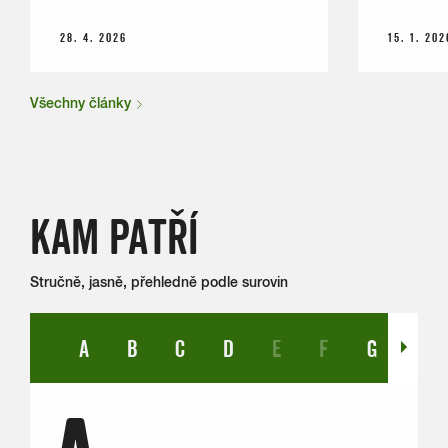
28. 4. 2026
15. 1. 202
Všechny články
KAM PATŘÍ
Stručně, jasně, přehledně podle surovin
A
B
C
D
E
F
G
H