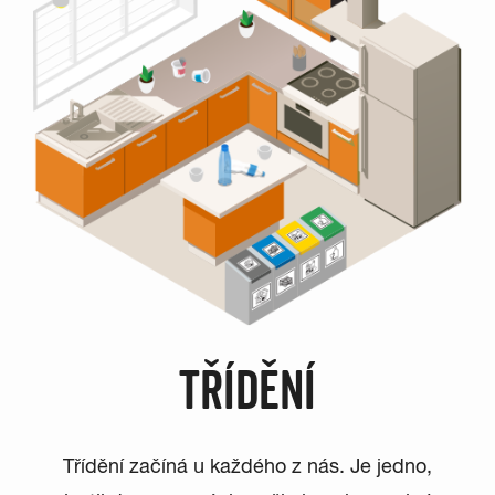
TŘÍDĚNÍ
Třídění začíná u každého z nás. Je jedno,