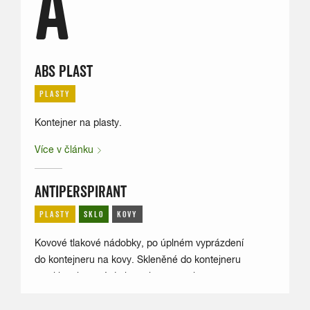
A
ABS PLAST
PLASTY
Kontejner na plasty.
Více v článku
ANTIPERSPIRANT
PLASTY
SKLO
KOVY
Kovové tlakové nádobky, po úplném vyprázdení
do kontejneru na kovy. Skleněné do kontejneru
na sklo, plastové do kontejneru na plasty.
Více v článku