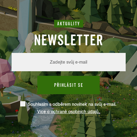
BUBLINKOVÁ FÓLIE
PLASTY
AKTUALITY
Kontejner na plasty.
NEWSLETTER
C
PŘIHLÁSIT SE
CEDNÍK
PLASTY
KOVY
Souhlasím s odběrem novinek na svůj e-mail.
Více o ochraně osobních údajů.
Plastový do kontejneru na plasty, kovový do kontejneru
na kovy.