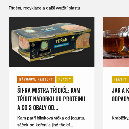
Třídění, recyklace a další využití plastu
NÁPOJOVÉ KARTONY
PLASTY
PLASTY
ŠIFRA MISTRA TŘÍDIČE: KAM
JAK A K
TŘÍDIT NÁDOBKU OD PROTEINU
ODPADY
A CO S OBALY OD...
Kam patří hliníková víčka od jogurtu,
Krabičky,
sáček od koření a jiné třídicí...