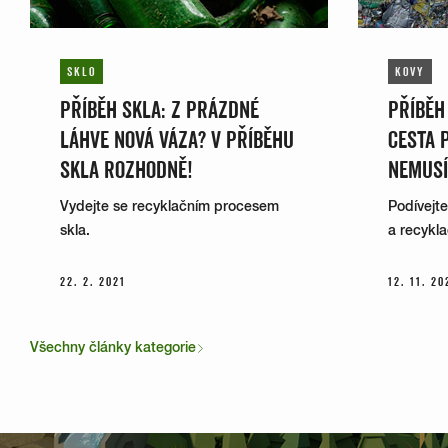
vnitřek do kontejneru na plasty.
SKLO
KOVY
BOX NA JÍDLO JEDNORÁZOVÝ
PŘÍBĚH SKLA: Z PRÁZDNÉ
PŘÍBĚH
DALŠÍ ODPADY
PLASTY
LÁHVE NOVÁ VÁZA? V PŘÍBĚHU
CESTA 
Se zbytky jídla směsný odpad. Vyprázdněný plastový
SKLA ROZHODNĚ!
NEMUSÍ
do kontejneru na plasty.
Vydejte se recyklačním procesem
Podívejte
skla.
a recykl
BRČKO
22. 2. 2021
12. 11. 20
PLASTY
PAPÍR
Plastové do kontejneru na plasty. Nerozmočené
Všechny články kategorie
papírové do kontejneru na papír.
Více v článku