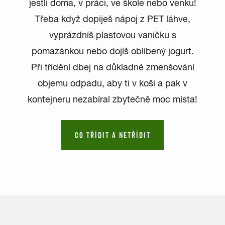
jestli doma, v práci, ve škole nebo venku!
Třeba když dopiješ nápoj z PET láhve,
vyprázdníš plastovou vaničku s
pomazánkou nebo dojíš oblíbený jogurt.
Při třídění dbej na důkladné zmenšování
objemu odpadu, aby ti v koši a pak v
kontejneru nezabíral zbytečně moc místa!
CO TŘÍDIT A NETŘÍDIT