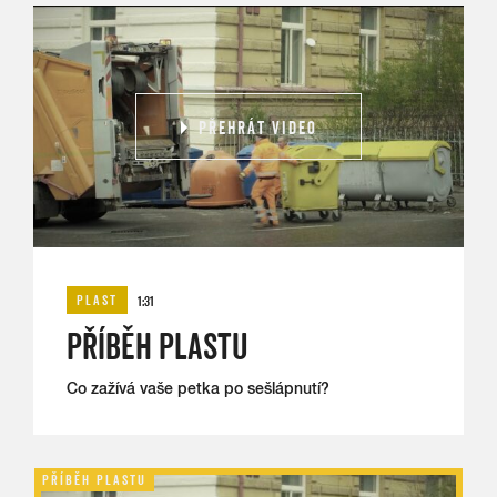
PŘEHRÁT VIDEO
PLAST
1:31
PŘÍBĚH PLASTU
Co zažívá vaše petka po sešlápnutí?
PŘÍBĚH PLASTU
MAČ