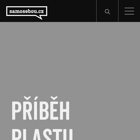
PŘÍBĚH
PLASTU