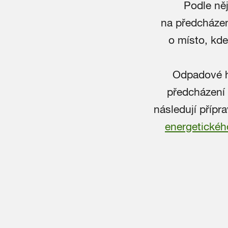
Podle ně
na předcházen
o místo, kde
Odpadové ho
předcházení 
následují příp
energetickéh