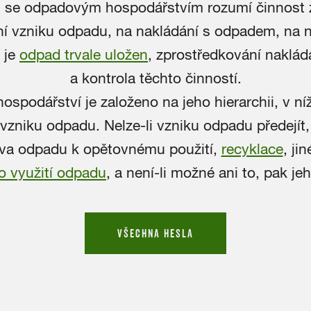
j se odpadovým hospodářstvím rozumí činnost
í vzniku odpadu, na nakládání s odpadem, na 
 je
odpad trvale uložen
, zprostředkování naklád
a kontrola těchto činností.
spodářství je založeno na jeho hierarchii, v níž 
vzniku odpadu. Nelze-li vzniku odpadu předejít,
rava odpadu k opětovnému použití,
recyklace
, ji
o využití odpadu
, a není-li možné ani to, pak je
VŠECHNA HESLA