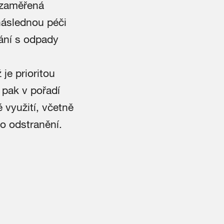
 zaměřená
následnou péči
ání s odpady
je prioritou
 pak v pořadí
né využití, včetně
ho odstranění.