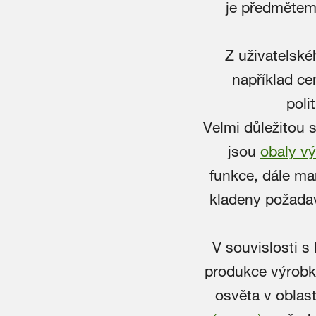
je předmětem 
Z uživatelské
například ce
poli
Velmi důležitou s
jsou
obaly v
funkce, dále man
kladeny požadavk
V souvislosti 
produkce výrob
osvěta v oblas