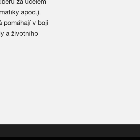
odběru za účelem
umatiky apod.).
á pomáhají v boji
dy a životního