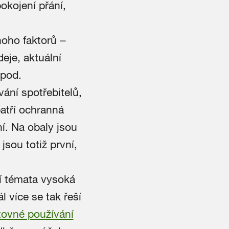
okojení přání,
noho faktorů –
eje, aktuální
apod.
vání spotřebitelů,
patří ochranná
ní. Na obaly jsou
jsou totiž první,
í témata vysoká
l více se tak řeší
tovné používání