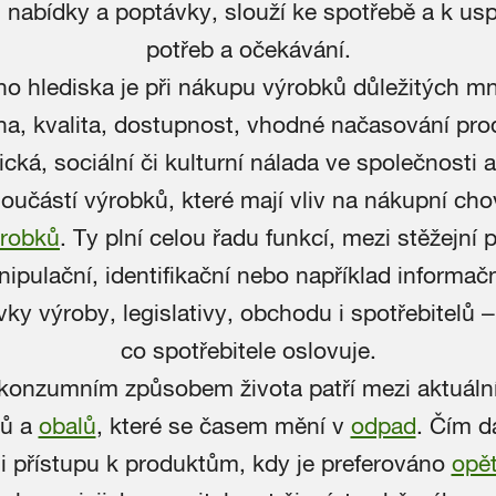
nabídky a poptávky, slouží ke spotřebě a k usp
potřeb a očekávání.
ho hlediska je při nákupu výrobků důležitých m
na, kvalita, dostupnost, vhodné načasování prod
tická, sociální či kulturní nálada ve společnosti 
oučástí výrobků, které mají vliv na nákupní cho
ýrobků
. Ty plní celou řadu funkcí, mezi stěžejní 
ipulační, identifikační nebo například informač
y výroby, legislativy, obchodu i spotřebitelů – 
co spotřebitele oslovuje.
s konzumním způsobem života patří mezi aktuáln
ků a
obalů
, které se časem mění v
odpad
. Čím dá
ti přístupu k produktům, kdy je preferováno
opě