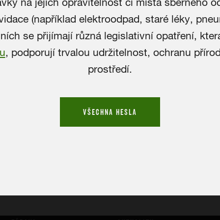
vky na jejich opravitelnost či místa sběrného 
vidace (například elektroodpad, staré léky, pne
ích se přijímají různá legislativní opatření, kter
gu
, podporují trvalou udržitelnost, ochranu příro
prostředí.
VŠECHNA HESLA