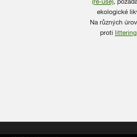
(re-use)
, požada
ekologické lik
Na různých úrovn
proti
litterin