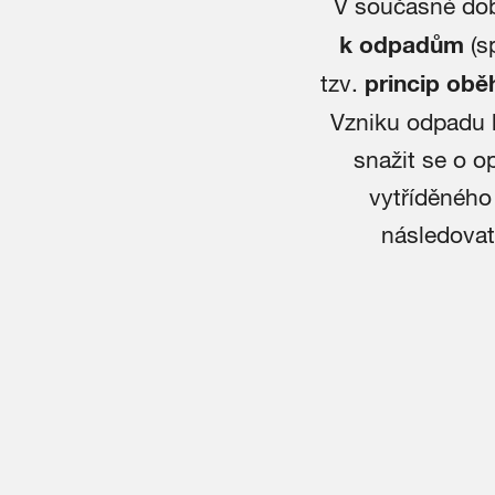
V současné dob
k odpadům
(s
tzv.
princip obě
Vzniku odpadu 
snažit se o o
vytříděného
následova