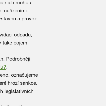
na nich mohou
i nařízeními.
ýstavbu a provoz
vidaci odpadu,
ný také pojem
n. Podrobněji
du?
.
zeno, označujeme
teré hrozí sankce.
 legislativních