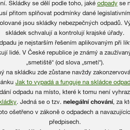
ní. Skládky se dělí podle toho, jaké
odpady
se 
usí přitom splňovat podmínky dané legislativním
trolované jsou skládky nebezpečných odpadů. V
skládek schvalují a kontrolují krajské úřady.
dpadu je nejstarším řešením aplikovaným při lik
ují lidé. V České republice je známý a zaužíva
„smetiště“ (od slova „smetí“).
ý na skládku zde zůstane navždy zakonzervová
lánku
Jak to vypadá a funguje na skládce odpa
dání odpadu na místo, které k tomu není vyhra
kládky
. Jedná se o tzv.
nelegální chování
, za k
toto ošetřeno v zákoně o odpadech a navazujících
předpisech.