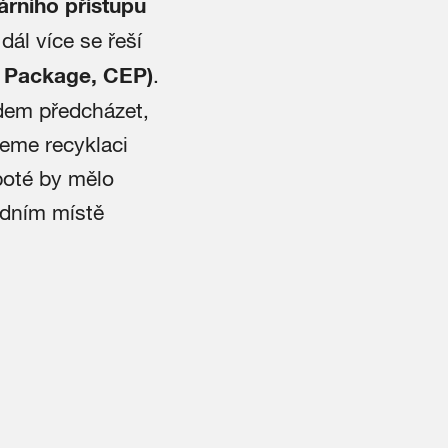
eárního přístupu
ál více se řeší
y Package, CEP)
.
dem předcházet,
jeme recyklaci
poté by mělo
edním místě