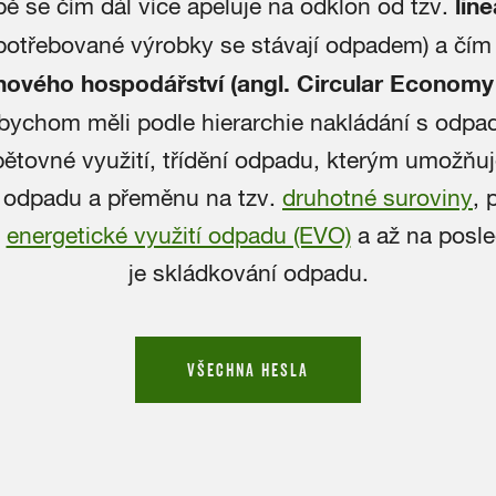
ě se čím dál více apeluje na odklon od tzv.
lin
potřebované výrobky se stávají odpadem) a čím d
hového hospodářství (angl. Circular Econom
bychom měli podle hierarchie nakládání s odpa
pětovné využití, třídění odpadu, kterým umožňu
 odpadu a přeměnu na tzv.
druhotné suroviny
, 
t
energetické využití odpadu (EVO)
a až na posl
je skládkování odpadu.
VŠECHNA HESLA