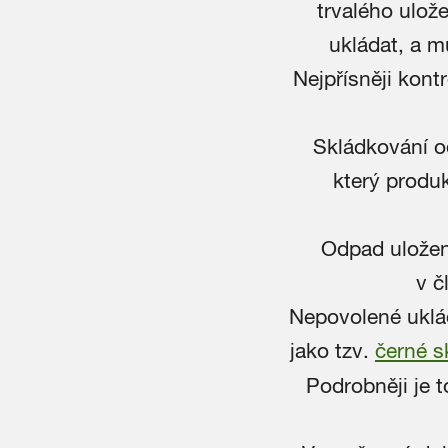
trvalého ulože
ukládat, a m
Nejpřísněji kon
Skládkování o
který produk
Odpad uložen
v č
Nepovolené uklá
jako tzv.
černé s
Podrobněji je 