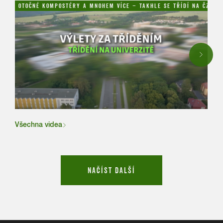
OTOČNÉ KOMPOSTÉRY A MNOHEM VÍCE – TAKHLE SE TŘÍDÍ NA ČZU!
NAH
Next
Všechna videa
NAČÍST DALŠÍ