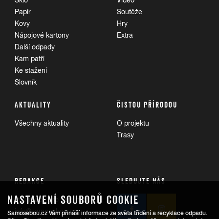
Sklo
Video
Papír
Soutěže
Kovy
Hry
Nápojové kartony
Extra
Další odpady
Kam patří
Ke stažení
Slovník
AKTUALITY
ČISTOU PŘÍRODOU
Všechny aktuality
O projektu
Trasy
REDAKCE
SLEDUJTE NÁS
NASTAVENÍ SOUBORŮ COOKIE
Informace pro veřejnost:
info@samosebou.cz
Samosebou.cz Vám přináší informace ze světa třídění a recyklace odpadu.