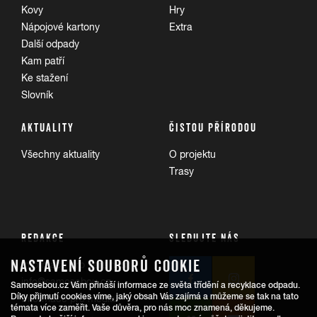
Kovy
Hry
Nápojové kartony
Extra
Další odpady
Kam patří
Ke stažení
Slovník
AKTUALITY
ČISTOU PŘÍRODOU
Všechny aktuality
O projektu
Trasy
REDAKCE
SLEDUJTE NÁS
NASTAVENÍ SOUBORŮ COOKIE
Informace pro veřejnost:
info@samosebou.cz
Samosebou.cz Vám přináší informace ze světa třídění a recyklace odpadu.
Díky přijmutí cookies víme, jaký obsah Vás zajímá a můžeme se tak na tato
Informace pro média
témata více zaměřit. Vaše důvěra, pro nás moc znamená, děkujeme.