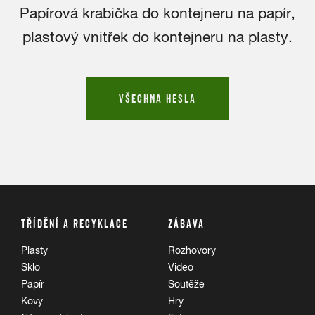
Papírová krabička do kontejneru na papír,
plastový vnitřek do kontejneru na plasty.
VŠECHNA HESLA
TŘÍDĚNÍ A RECYKLACE
ZÁBAVA
Plasty
Rozhovory
Sklo
Video
Papír
Soutěže
Kovy
Hry