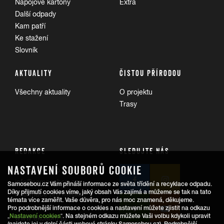
Nápojové kartony
Extra
Další odpady
Kam patří
Ke stažení
Slovník
AKTUALITY
ČISTOU PŘÍRODOU
Všechny aktuality
O projektu
Trasy
REDAKCE
SLEDUJTE NÁS
NASTAVENÍ SOUBORŮ COOKIE
Informace pro veřejnost:
info@samosebou.cz
Samosebou.cz Vám přináší informace ze světa třídění a recyklace odpadu.
Díky přijmutí cookies víme, jaký obsah Vás zajímá a můžeme se tak na tato
Informace pro média
témata více zaměřit. Vaše důvěra, pro nás moc znamená, děkujeme.
Pro podrobnější informace o cookies a nastavení můžete zjistit na odkazu
„
Nastavení cookies
“. Na stejném odkazu můžete Vaši volbu kdykoli upravit
www.ekokom.cz