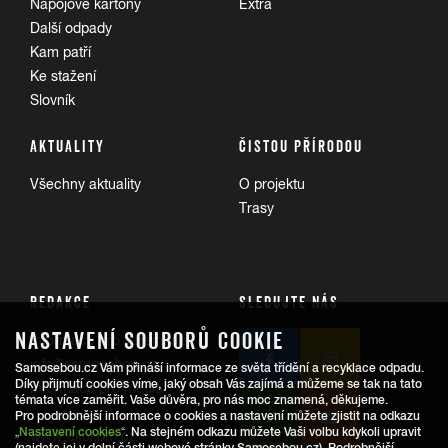
Nápojové kartony
Extra
Další odpady
Kam patří
Ke stažení
Slovník
AKTUALITY
ČISTOU PŘÍRODOU
Všechny aktuality
O projektu
Trasy
REDAKCE
SLEDUJTE NÁS
NASTAVENÍ SOUBORŮ COOKIE
Informace pro veřejnost:
info@samosebou.cz
Samosebou.cz Vám přináší informace ze světa třídění a recyklace odpadu.
Díky přijmutí cookies víme, jaký obsah Vás zajímá a můžeme se tak na tato
Informace pro média
témata více zaměřit. Vaše důvěra, pro nás moc znamená, děkujeme.
Pro podrobnější informace o cookies a nastavení můžete zjistit na odkazu
„
Nastavení cookies
“. Na stejném odkazu můžete Vaši volbu kdykoli upravit
www.ekokom.cz