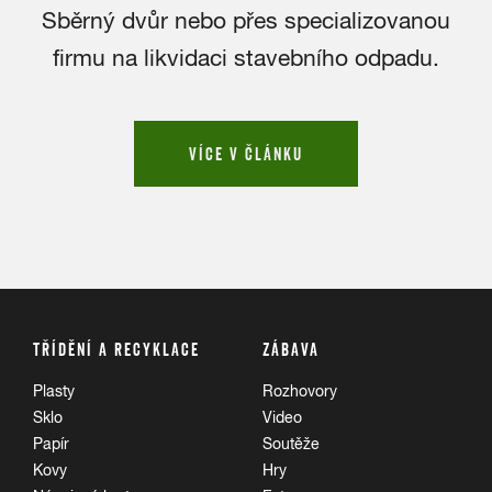
Sběrný dvůr nebo přes specializovanou
firmu na likvidaci stavebního odpadu.
VÍCE V ČLÁNKU
TŘÍDĚNÍ A RECYKLACE
ZÁBAVA
Plasty
Rozhovory
Sklo
Video
Papír
Soutěže
Kovy
Hry