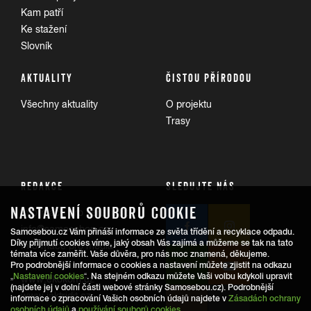
Kam patří
Ke stažení
Slovník
AKTUALITY
ČISTOU PŘÍRODOU
Všechny aktuality
O projektu
Trasy
REDAKCE
SLEDUJTE NÁS
NASTAVENÍ SOUBORŮ COOKIE
Informace pro veřejnost:
info@samosebou.cz
Samosebou.cz Vám přináší informace ze světa třídění a recyklace odpadu.
Díky přijmutí cookies víme, jaký obsah Vás zajímá a můžeme se tak na tato
Informace pro média
témata více zaměřit. Vaše důvěra, pro nás moc znamená, děkujeme.
Pro podrobnější informace o cookies a nastavení můžete zjistit na odkazu
„
Nastavení cookies
“. Na stejném odkazu můžete Vaši volbu kdykoli upravit
www.ekokom.cz
(najdete jej v dolní části webové stránky Samosebou.cz). Podrobnější
www.jaktridit.cz
informace o zpracování Vašich osobních údajů najdete v
Zásadách ochrany
osobních údajů
a
používání souborů cookies
.