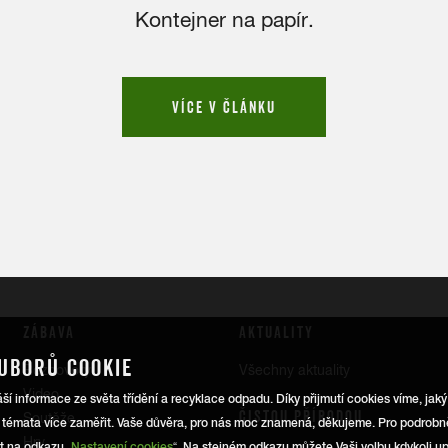
Kontejner na papír.
VÍCE V ČLÁNKU
ZÁBAVA
AKTUALITY
UBORŮ COOKIE
Rozhovory
Všechny aktuality
Video
 informace ze světa třídění a recyklace odpadu. Díky přijmutí cookies víme, jak
ČISTOU PŘÍRODOU
Soutěže
 témata více zaměřit. Vaše důvěra, pro nás moc znamená, děkujeme. Pro podrobně
Hry
it na odkazu „
Nastavení cookies
“. Na stejném odkazu můžete Vaši volbu kdykoli upra