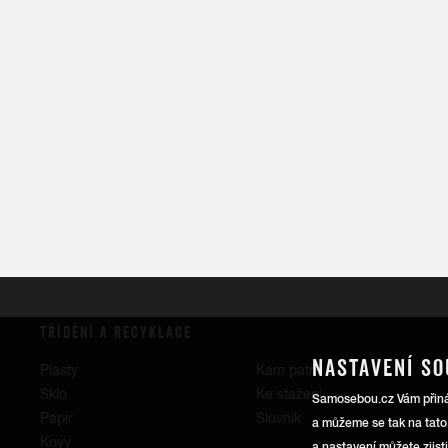
TŘÍDĚNÍ A RECYKLACE
NASTAVENÍ SO
Plasty
Kam patří
Sklo
Ke stažení
Samosebou.cz Vám přináší
Papír
Slovník
a můžeme se tak na tato
Kovy
a nastavení můžete zjist