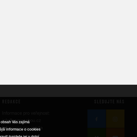
REDAKCE
SLEDUJTE NÁS
Informace pro veřejnost:
info@samosebou.cz
ý obsah Vás zajímá
Informace pro média
jší informace o cookies
vit (najdete jej v dolní