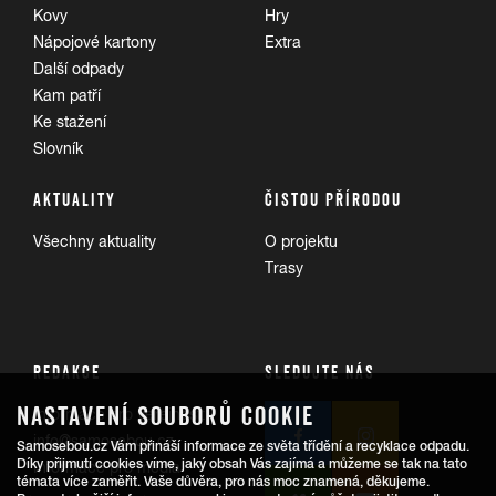
Kovy
Hry
Nápojové kartony
Extra
Další odpady
Kam patří
Ke stažení
Slovník
AKTUALITY
ČISTOU PŘÍRODOU
Všechny aktuality
O projektu
Trasy
REDAKCE
SLEDUJTE NÁS
NASTAVENÍ SOUBORŮ COOKIE
Informace pro veřejnost:
info@samosebou.cz
Samosebou.cz Vám přináší informace ze světa třídění a recyklace odpadu.
Díky přijmutí cookies víme, jaký obsah Vás zajímá a můžeme se tak na tato
Informace pro média
témata více zaměřit. Vaše důvěra, pro nás moc znamená, děkujeme.