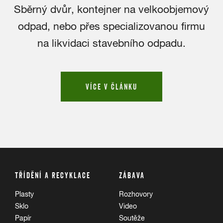
Sběrný dvůr, kontejner na velkoobjemový
odpad, nebo přes specializovanou firmu
na likvidaci stavebního odpadu.
VÍCE V ČLÁNKU
TŘÍDĚNÍ A RECYKLACE
ZÁBAVA
Plasty
Rozhovory
Sklo
Video
Papír
Soutěže