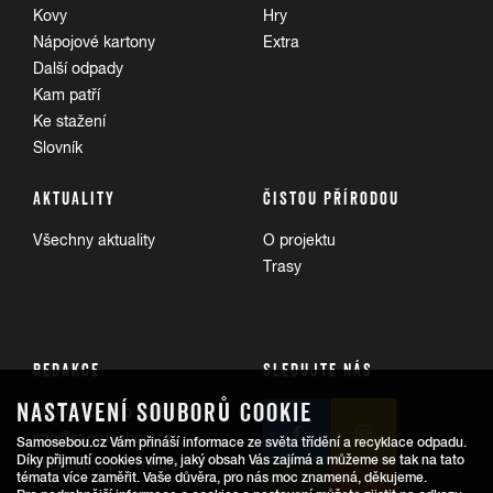
Kovy
Hry
Nápojové kartony
Extra
Další odpady
Kam patří
Ke stažení
Slovník
AKTUALITY
ČISTOU PŘÍRODOU
Všechny aktuality
O projektu
Trasy
REDAKCE
SLEDUJTE NÁS
NASTAVENÍ SOUBORŮ COOKIE
Informace pro veřejnost:
info@samosebou.cz
Samosebou.cz Vám přináší informace ze světa třídění a recyklace odpadu.
Díky přijmutí cookies víme, jaký obsah Vás zajímá a můžeme se tak na tato
Informace pro média
témata více zaměřit. Vaše důvěra, pro nás moc znamená, děkujeme.