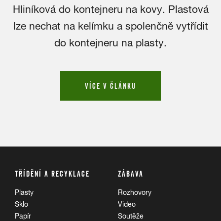
Hliníková do kontejneru na kovy. Plastová
lze nechat na kelímku a spolenčně vytřídit
do kontejneru na plasty.
VÍCE V ČLÁNKU
TŘÍDĚNÍ A RECYKLACE
ZÁBAVA
Plasty
Rozhovory
Sklo
Video
Papír
Soutěže