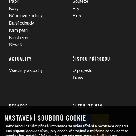
Papír
Soutěže
Kovy
Hry
Nápojové kartony
Extra
Další odpady
Kam patří
Ke stažení
Slovník
AKTUALITY
ČISTOU PŘÍRODOU
Všechny aktuality
O projektu
Trasy
REDAKCE
SLEDUJTE NÁS
NASTAVENÍ SOUBORŮ COOKIE
Informace pro veřejnost:
info@samosebou.cz
Samosebou.cz Vám přináší informace ze světa třídění a recyklace odpadu.
Díky přijmutí cookies víme, jaký obsah Vás zajímá a můžeme se tak na tato
Informace pro média