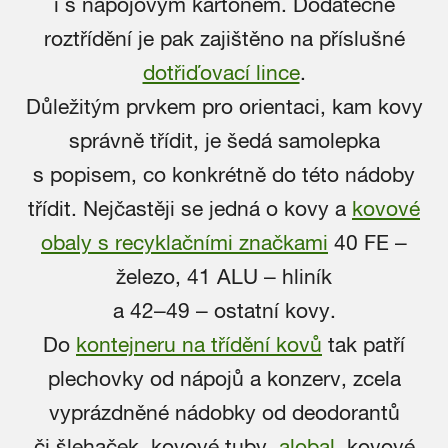
i s nápojovým kartonem. Dodatečné
roztřídění je pak zajištěno na příslušné
dotřiďovací lince
.
Důležitým prvkem pro orientaci, kam kovy
správně třídit, je šedá samolepka
s popisem, co konkrétně do této nádoby
třídit. Nejčastěji se jedná o kovy a
kovové
obaly s recyklačními značkami
40 FE –
železo, 41 ALU – hliník
a 42–49 – ostatní kovy.
Do
kontejneru na třídění kovů
tak patří
plechovky od nápojů a konzerv, zcela
vyprázdněné nádobky od deodorantů
či šlehaček, kovové tuby,
alobal
, kovové