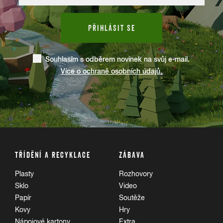
PŘIHLÁSIT SE
Souhlasím s odběrem novinek na svůj e-mail.
Více o ochraně osobních údajů.
TŘÍDĚNÍ A RECYKLACE
ZÁBAVA
Plasty
Rozhovory
Sklo
Video
Papír
Soutěže
Kovy
Hry
Nápojové kartony
Extra