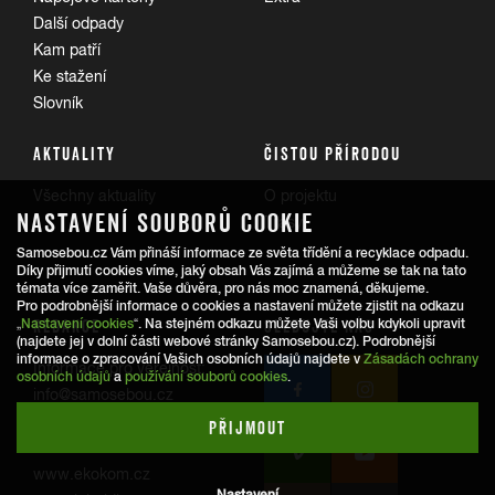
Další odpady
Kam patří
Ke stažení
Slovník
AKTUALITY
ČISTOU PŘÍRODOU
Všechny aktuality
O projektu
NASTAVENÍ SOUBORŮ COOKIE
Trasy
Samosebou.cz Vám přináší informace ze světa třídění a recyklace odpadu.
Díky přijmutí cookies víme, jaký obsah Vás zajímá a můžeme se tak na tato
témata více zaměřit. Vaše důvěra, pro nás moc znamená, děkujeme.
Pro podrobnější informace o cookies a nastavení můžete zjistit na odkazu
REDAKCE
SLEDUJTE NÁS
„
Nastavení cookies
“. Na stejném odkazu můžete Vaši volbu kdykoli upravit
(najdete jej v dolní části webové stránky Samosebou.cz). Podrobnější
informace o zpracování Vašich osobních údajů najdete v
Zásadách ochrany
Informace pro veřejnost:
osobních údajů
a
používání souborů cookies
.
info@samosebou.cz
Informace pro média
PŘIJMOUT
www.ekokom.cz