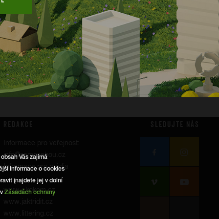
REDAKCE
SLEDUJTE NÁS
Informace pro veřejnost:
info@samosebou.cz
ý obsah Vás zajímá
Informace pro média
jší informace o cookies
vit (najdete jej v dolní
www.ekokom.cz
 v
Zásadách ochrany
www.jaktridit.cz
www.littering.cz