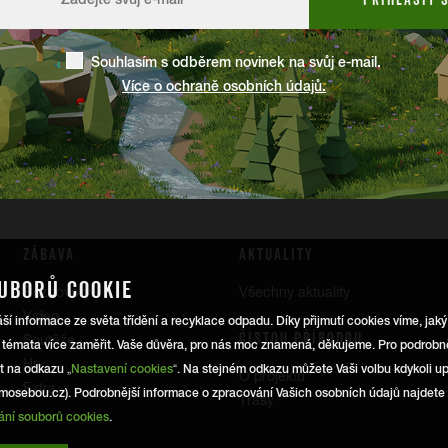
Souhlasím s odběrem novinek na svůj e-mail.
Více o ochraně osobních údajů.
ZÁBAVA
AKTUALITY
UBORŮ COOKIE
Rozhovory
Všechny aktuality
Video
 informace ze světa třídění a recyklace odpadu. Díky přijmutí cookies víme, jak
ČISTOU PŘÍRODOU
Soutěže
 témata více zaměřit. Vaše důvěra, pro nás moc znamená, děkujeme. Pro podrobně
Hry
it na odkazu „
Nastavení cookies
“. Na stejném odkazu můžete Vaši volbu kdykoli upra
O projektu
Extra
mosebou.cz). Podrobnější informace o zpracování Vašich osobních údajů najdete
Trasy
ání souborů cookies
.