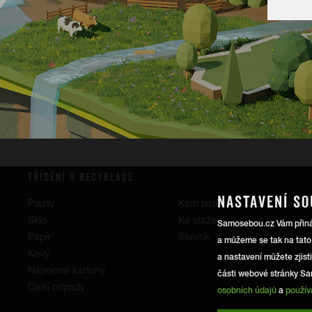
TŘÍDĚNÍ A RECYKLACE
NASTAVENÍ SO
Plasty
Kam patří
Sklo
Ke stažení
Samosebou.cz Vám přináší
Papír
Slovník
a můžeme se tak na tato
Kovy
a nastavení můžete zjist
Nápojové kartony
části webové stránky Sa
Další odpady
osobních údajů
a
použív