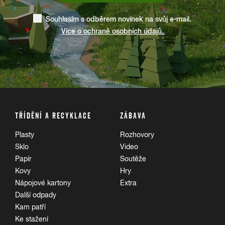
Souhlasím s odběrem novinek na svůj e-mail.
Více o ochraně osobních údajů.
TŘÍDĚNÍ A RECYKLACE
ZÁBAVA
Plasty
Rozhovory
Sklo
Video
Papír
Soutěže
Kovy
Hry
Nápojové kartony
Extra
Další odpady
Kam patří
Ke stažení