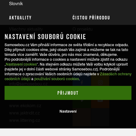
Slovník
AKTUALITY
ČISTOU PŘÍRODOU
Všechny aktuality
O projektu
NASTAVENÍ SOUBORŮ COOKIE
Trasy
Samosebou.cz Vám přináší informace ze světa třídění a recyklace odpadu.
Díky přijmutí cookies víme, jaký obsah Vás zajímá a můžeme se tak na tato
témata více zaměřit. Vaše důvěra, pro nás moc znamená, děkujeme.
Pro podrobnější informace o cookies a nastavení můžete zjistit na odkazu
REDAKCE
SLEDUJTE NÁS
„
Nastavení cookies
“. Na stejném odkazu můžete Vaši volbu kdykoli upravit
(najdete jej v dolní části webové stránky Samosebou.cz). Podrobnější
informace o zpracování Vašich osobních údajů najdete v
Zásadách ochrany
Informace pro veřejnost:
osobních údajů
a
používání souborů cookies
.
info@samosebou.cz
Informace pro média
PŘIJMOUT
www.ekokom.cz
Nastavení
www.jaktridit.cz
www.littering.cz