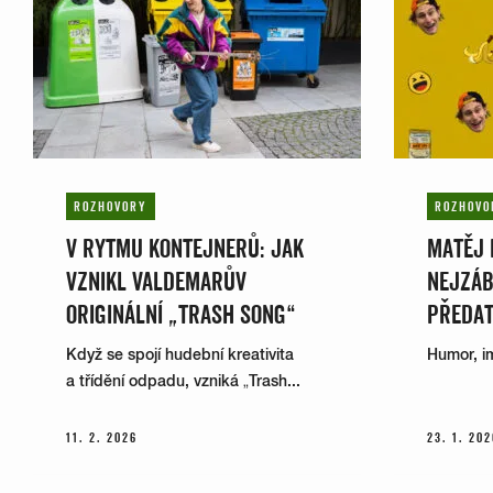
ROZHOVORY
ROZHOVO
V RYTMU KONTEJNERŮ: JAK
MATĚJ 
VZNIKL VALDEMARŮV
NEJZÁB
ORIGINÁLNÍ „TRASH SONG“
PŘEDAT
Když se spojí hudební kreativita
Humor, i
a třídění odpadu, vzniká „Trash...
11. 2. 2026
23. 1. 202