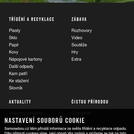
TŘÍDĚNÍ A RECYKLACE
ZÁBAVA
Plasty
Rozhovory
Sklo
Video
Papír
Soutěže
Kovy
Hry
Nápojové kartony
Extra
Další odpady
Kam patří
Ke stažení
Slovník
AKTUALITY
ČISTOU PŘÍRODOU
Všechny aktuality
O projektu
NASTAVENÍ SOUBORŮ COOKIE
Trasy
Samosebou.cz Vám přináší informace ze světa třídění a recyklace odpadu.
Díky přijmutí cookies víme, jaký obsah Vás zajímá a můžeme se tak na tato