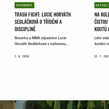
ROZHOVORY
AKTUALI
TRASH FIGHT: LUCIE HORVÁTH
NA KOLE
SEDLÁČKOVÁ O TŘÍDĚNÍ A
ČISTOU
DISCIPLÍNĚ
KOUTŮ 
Boxerka a MMA zápasnice Lucie
Léto volá
Horváth Sedláčková v rozhovoru...
šumění vo
7. 8. 2026
31. 7. 202