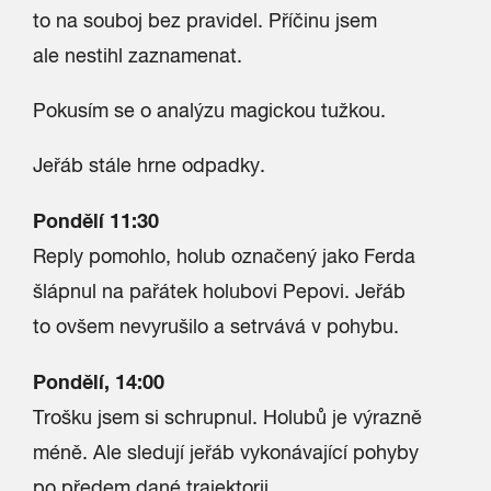
to na souboj bez pravidel. Příčinu jsem
ale nestihl zaznamenat.
Pokusím se o analýzu magickou tužkou.
Jeřáb stále hrne odpadky.
Pondělí 11:30
Reply pomohlo, holub označený jako Ferda
šlápnul na pařátek holubovi Pepovi. Jeřáb
to ovšem nevyrušilo a setrvává v pohybu.
Pondělí, 14:00
Trošku jsem si schrupnul. Holubů je výrazně
méně. Ale sledují jeřáb vykonávající pohyby
po předem dané trajektorii.