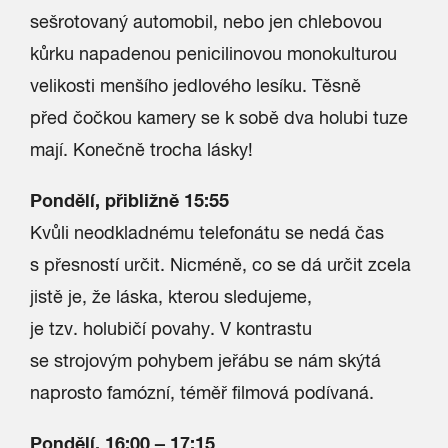
sešrotovaný automobil, nebo jen chlebovou
kůrku napadenou penicilinovou monokulturou
velikosti menšího jedlového lesíku. Těsně
před čočkou kamery se k sobě dva holubi tuze
mají. Konečně trocha lásky!
Pondělí, přibližně 15:55
Kvůli neodkladnému telefonátu se nedá čas
s přesností určit. Nicméně, co se dá určit zcela
jistě je, že láska, kterou sledujeme,
je tzv. holubičí povahy. V kontrastu
se strojovým pohybem jeřábu se nám skýtá
naprosto famózní, téměř filmová podívaná.
Pondělí, 16:00 – 17:15