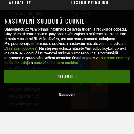
AKTUALITY
ČISTOU PŘÍRODOU
Všechny aktuality
O projektu
NASTAVENÍ SOUBORŮ COOKIE
Trasy
Samosebou.cz Vám přináší informace ze světa třídění a recyklace odpadu.
Díky přijmutí cookies víme, jaký obsah Vás zajímá a můžeme se tak na tato
témata více zaměřit. Vaše důvěra, pro nás moc znamená, děkujeme.
Pro podrobnější informace o cookies a nastavení můžete zjistit na odkazu
REDAKCE
SLEDUJTE NÁS
„
Nastavení cookies
“. Na stejném odkazu můžete Vaši volbu kdykoli upravit
(najdete jej v dolní části webové stránky Samosebou.cz). Podrobnější
informace o zpracování Vašich osobních údajů najdete v
Zásadách ochrany
Informace pro veřejnost:
osobních údajů
a
používání souborů cookies
.
info@samosebou.cz
Informace pro média
PŘIJMOUT
www.ekokom.cz
Nastavení
www.jaktridit.cz
www.littering.cz
© 2026
Samosebou.cz
.
Ochrana osobních údajů
Všechna práva vyhrazena.
Nastavení cookies