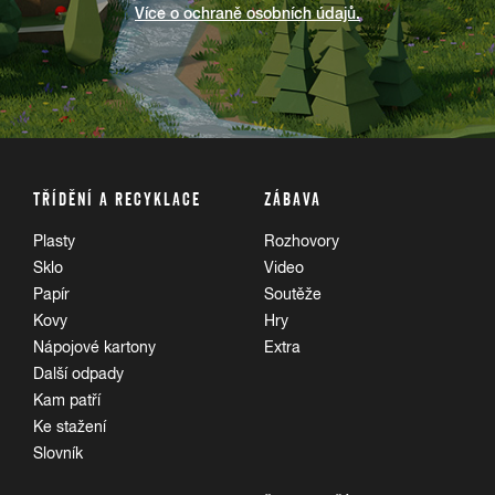
Více o ochraně osobních údajů.
TŘÍDĚNÍ A RECYKLACE
ZÁBAVA
Plasty
Rozhovory
Sklo
Video
Papír
Soutěže
Kovy
Hry
Nápojové kartony
Extra
Další odpady
Kam patří
Ke stažení
Slovník