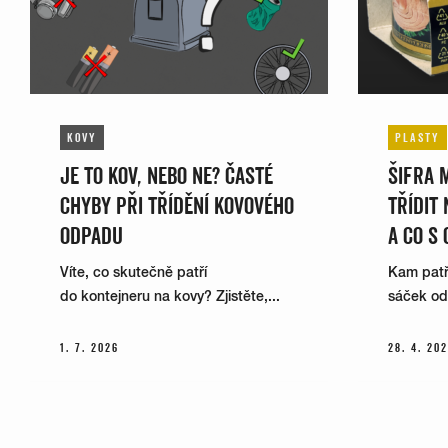
KOVY
PLASTY
JE TO KOV, NEBO NE? ČASTÉ
ŠIFRA 
CHYBY PŘI TŘÍDĚNÍ KOVOVÉHO
TŘÍDIT
ODPADU
A CO S 
Víte, co skutečně patří
Kam patří
do kontejneru na kovy? Zjistěte,...
sáček od k
1. 7. 2026
28. 4. 20