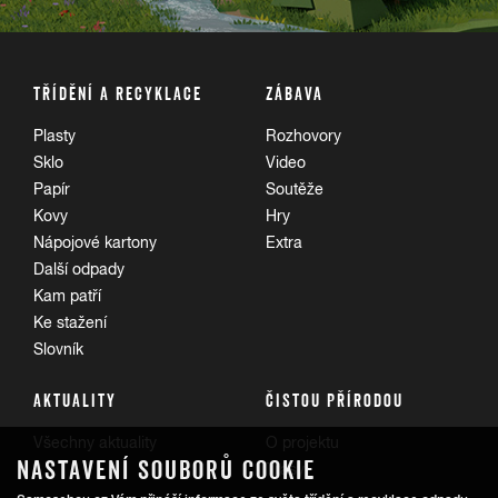
TŘÍDĚNÍ A RECYKLACE
ZÁBAVA
Plasty
Rozhovory
Sklo
Video
Papír
Soutěže
Kovy
Hry
Nápojové kartony
Extra
Další odpady
Kam patří
Ke stažení
Slovník
AKTUALITY
ČISTOU PŘÍRODOU
Všechny aktuality
O projektu
NASTAVENÍ SOUBORŮ COOKIE
Trasy