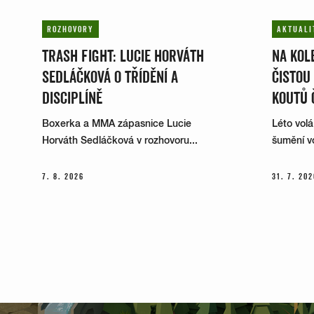
ROZHOVORY
AKTUALI
TRASH FIGHT: LUCIE HORVÁTH
NA KOLE
SEDLÁČKOVÁ O TŘÍDĚNÍ A
ČISTOU
DISCIPLÍNĚ
KOUTŮ 
Boxerka a MMA zápasnice Lucie
Léto volá
Horváth Sedláčková v rozhovoru...
šumění vo
7. 8. 2026
31. 7. 202