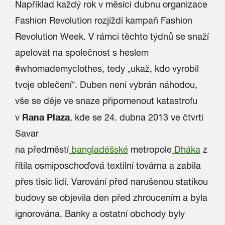
Například každý rok v měsíci dubnu organizace
Fashion Revolution rozjíždí kampaň Fashion
Revolution Week. V rámci těchto týdnů se snaží
apelovat na společnost s heslem
#whomademyclothes, tedy „ukaž, kdo vyrobil
tvoje oblečení“. Duben není vybrán náhodou,
vše se děje ve snaze připomenout katastrofu
Rana Plaza
v
, kde se
24. dubna 2013 ve čtvrti
Savar
na předměstí
bangladéšské
metropole
Dháka
z
řítila osmiposchoďová textilní továrna a zabila
přes tisíc lidí. Varování před narušenou statikou
budovy se objevila den před zhroucením a byla
ignorována. Banky a ostatní obchody byly