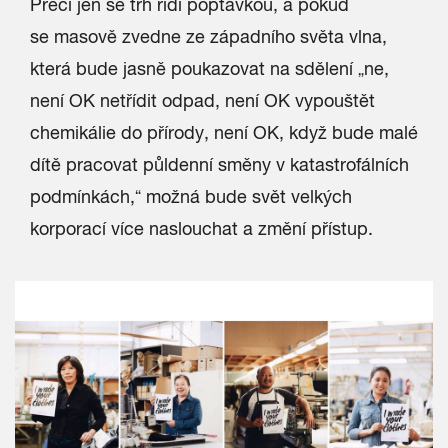
Přeci jen se trh řídí poptávkou, a pokud
se masově zvedne ze západního světa vlna,
která bude jasně poukazovat na sdělení „ne,
není OK netřídit odpad, není OK vypouštět
chemikálie do přírody, není OK, když bude malé
dítě pracovat půldenní směny v katastrofálních
podmínkách,“ možná bude svět velkých
korporací více naslouchat a změní přístup.