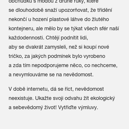
obchůdků s módou z druhé ruky, které
se dlouhodobě snaží upozorňovat, že třídění
nekončí u hození plastové láhve do žlutého
kontejneru, ale mělo by se týkat všech sfér naší
každodennosti. Chtějí podnítit lidi,
aby se dvakrát zamysleli, než si koupí nové
tričko, za jakých podmínek bylo vyrobeno
a zda tím nepodporujeme něco, co nechceme,
a nevymlouváme se na nevědomost.
V době internetu, dá se říct, nevědomost
neexistuje. Ukažte svoji odvahu žít ekologický
a sebevědomý život! Vytřiďte výmluvy.