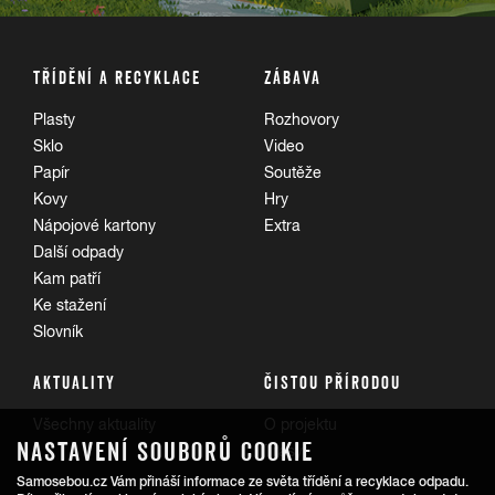
TŘÍDĚNÍ A RECYKLACE
ZÁBAVA
Plasty
Rozhovory
Sklo
Video
Papír
Soutěže
Kovy
Hry
Nápojové kartony
Extra
Další odpady
Kam patří
Ke stažení
Slovník
AKTUALITY
ČISTOU PŘÍRODOU
Všechny aktuality
O projektu
NASTAVENÍ SOUBORŮ COOKIE
Trasy
Samosebou.cz Vám přináší informace ze světa třídění a recyklace odpadu.