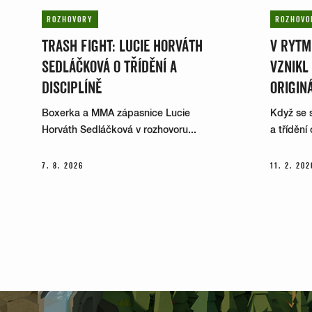
ROZHOVORY
ROZHOVO
TRASH FIGHT: LUCIE HORVÁTH
V RYTM
SEDLÁČKOVÁ O TŘÍDĚNÍ A
VZNIKL
DISCIPLÍNĚ
ORIGIN
Boxerka a MMA zápasnice Lucie
Když se s
Horváth Sedláčková v rozhovoru...
a třídění
7. 8. 2026
11. 2. 202