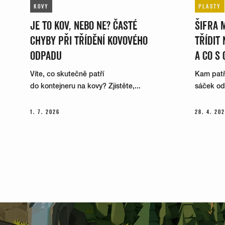
KOVY
PLASTY
JE TO KOV, NEBO NE? ČASTÉ
ŠIFRA 
CHYBY PŘI TŘÍDĚNÍ KOVOVÉHO
TŘÍDIT
ODPADU
A CO S 
Víte, co skutečně patří
Kam patří
do kontejneru na kovy? Zjistěte,...
sáček od k
1. 7. 2026
28. 4. 20