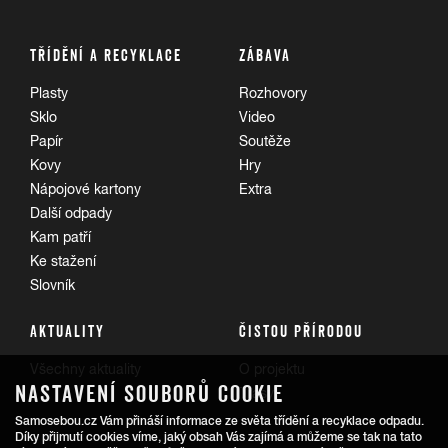
TŘÍDĚNÍ A RECYKLACE
ZÁBAVA
Plasty
Rozhovory
Sklo
Video
Papír
Soutěže
Kovy
Hry
Nápojové kartony
Extra
Další odpady
Kam patří
Ke stažení
Slovník
AKTUALITY
ČISTOU PŘÍRODOU
Všechny aktuality
O projektu
NASTAVENÍ SOUBORŮ COOKIE
Trasy
Samosebou.cz Vám přináší informace ze světa třídění a recyklace odpadu.
Díky přijmutí cookies víme, jaký obsah Vás zajímá a můžeme se tak na tato