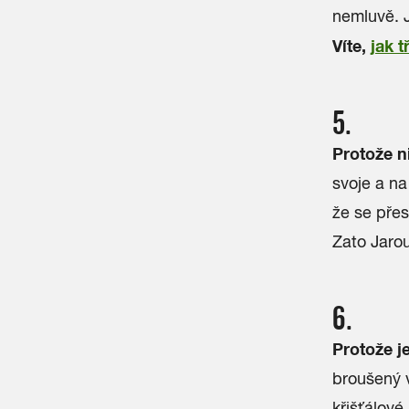
nemluvě. J
Víte,
jak t
5.
Protože n
svoje a na
že se přes 
Zato Jarou
6.
Protože je
broušený v
křišťálové