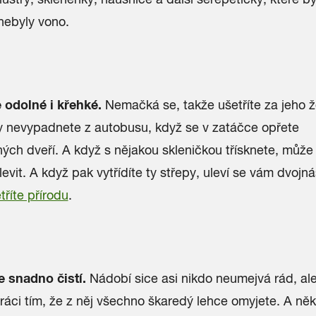
nebyly vono.
 odolné i křehké.
Nemačká se, takže ušetříte za jeho ž
y nevypadnete z autobusu, když se v zatáčce opřete
ých dveří. A když s nějakou skleničkou třísknete, můž
evit. A když pak vytřídíte ty střepy, uleví se vám dvojn
tříte přírodu
.
e snadno čistí.
Nádobí sice asi nikdo neumejvá rád, al
ráci tím, že z něj všechno škaredý lehce omyjete. A ně