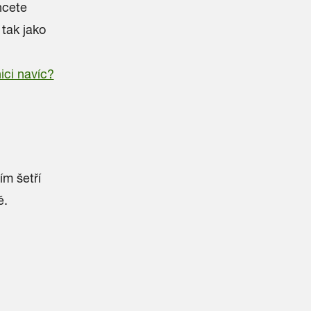
hcete
 tak jako
ici navíc?
,
ím šetří
ě.