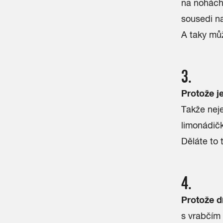
na nohách
sousedi na
A taky můž
3.
Protože j
Takže neje
limonádičk
Děláte to 
4.
Protože d
s vrabčím