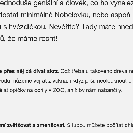
jednoduše geniální a člověk, co ho vynalez
dostat minimálně Nobelovku, nebo aspoň
u s hvězdičkou. Nevěříte? Tady máte hned
ů, že máme recht!
 přes něj dá dívat skrz.
Což třeba u takového dřeva ne
odu můžeme vejrat z vokna, i když prší, neofouknout při
lat opičky na gorily v ZOO, aniž by nám nabančily.
mí zvětšovat a zmenšovat.
S lupou můžete počítat chl