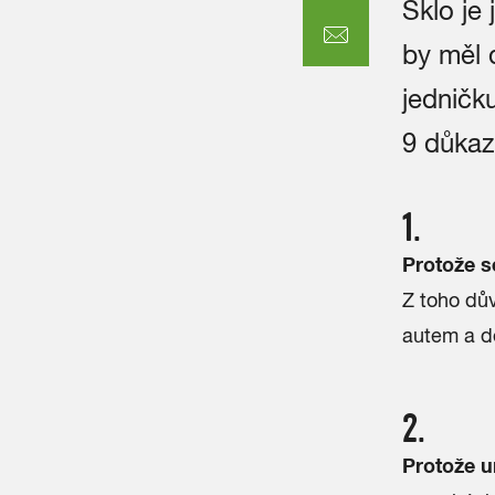
Sklo je 
by měl 
jedničk
9 důkaz
1.
Protože se
Z toho dův
autem a dě
2.
Protože u