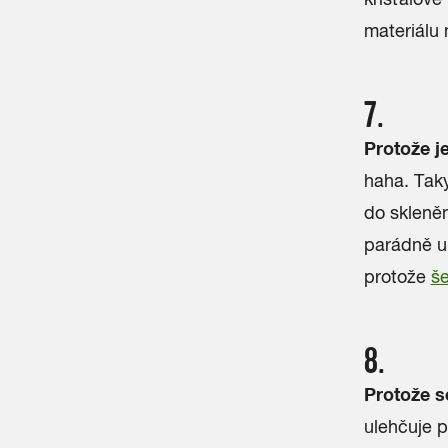
materiálu 
7.
Protože je
haha. Tak
do skleněn
parádně ul
protože
še
8.
Protože s
ulehčuje p