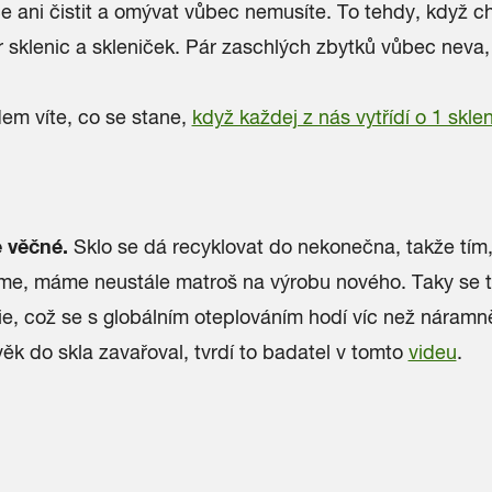
 ani čistit a omývat vůbec nemusíte. To tehdy, když c
ár sklenic a skleniček. Pár zaschlých zbytků vůbec neva,
m víte, co se stane,
když každej z nás vytřídí o 1 sklen
e věčné.
Sklo se dá recyklovat do nekonečna, takže tím
íme, máme neustále matroš na výrobu nového. Taky se t
ie, což se s globálním oteplováním hodí víc než náramn
ěk do skla zavařoval, tvrdí to badatel v tomto
videu
.