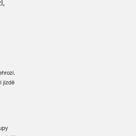
l,
hrozí.
 jízdě
upy