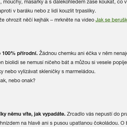
, mouchy, masařky a s dalekohledem zase koukat, co v
proti v baráku nebo z lidí kouzlit trpaslíky.
e ohrozit něčí kejhák – mrkněte na video
Jak se berušk
e 100% přírodní.
Žádnou chemku ani éčka v něm nenaj
n biolidi se nemusí ničeho bát a můžou si vesele popíje
y nebo vylízávat skleničky s marmeládou.
tak, nebo onak?
íky němu víte, jak vypadáte.
Zrcadlo vás nepustí do pr
 hnízdem na hlavě ani s pusou upatlanou čokoládou. O