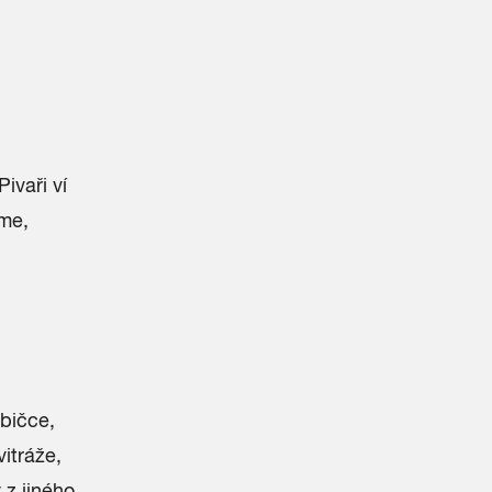
ivaři ví
íme,
bičce,
vitráže,
 z jiného