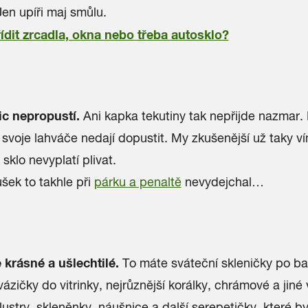
en upíři maj smůlu.
řídit zrcadla, okna nebo třeba autosklo?
ic nepropustí.
Ani kapka tekutiny tak nepřijde nazmar. P
 svoje lahváče nedají dopustit. My zkušenější už taky v
sklo nevyplatí plivat.
šek to takhle při
párku a penaltě
nevydejchal…
 krásné a ušlechtilé.
To máte sváteční skleničky po ba
ázičky do vitrinky, nejrůznější korálky, chrámové a jiné 
 lustry, skleněnky, náušnice a další serepetičky, které by