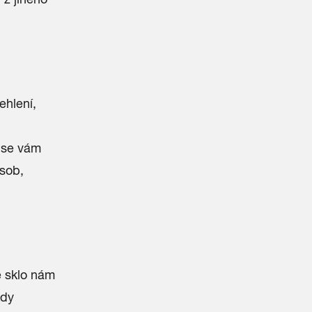
ehlení,
e se vám
ásob,
e sklo nám
kdy