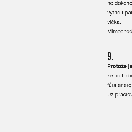
ho dokonce
vytřídit p
víčka.
Mimochode
9.
Protože j
že ho tříd
fůra energ
Už pračlov