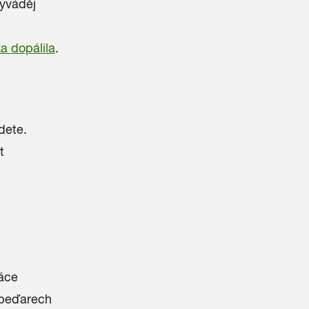
yváděj
a dopálila
.
dete.
t
áce
 beďarech