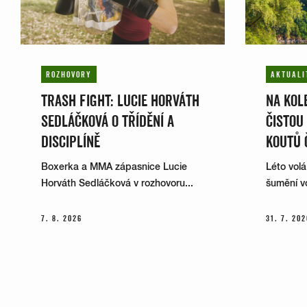
ROZHOVORY
AKTUALI
TRASH FIGHT: LUCIE HORVÁTH
NA KOLE
SEDLÁČKOVÁ O TŘÍDĚNÍ A
ČISTOU
DISCIPLÍNĚ
KOUTŮ 
Boxerka a MMA zápasnice Lucie
Léto volá
Horváth Sedláčková v rozhovoru...
šumění vo
7. 8. 2026
31. 7. 202