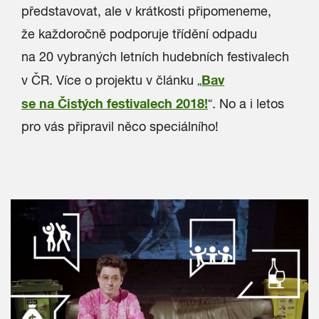
představovat, ale v krátkosti připomeneme,
že každoročně podporuje třídění odpadu
na 20 vybraných letních hudebních festivalech
Bav
v ČR. Více o projektu v článku „
se na Čistých festivalech 2018!
“. No a i letos
pro vás připravil něco speciálního!