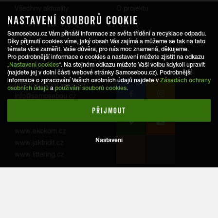
Všechny aktuality
O projektu
NASTAVENÍ SOUBORŮ COOKIE
Trasy
Samosebou.cz Vám přináší informace ze světa třídění a recyklace odpadu.
Díky přijmutí cookies víme, jaký obsah Vás zajímá a můžeme se tak na tato
témata více zaměřit. Vaše důvěra, pro nás moc znamená, děkujeme.
Pro podrobnější informace o cookies a nastavení můžete zjistit na odkazu
REDAKCE
SLEDUJTE NÁS
„
Nastavení cookies
“. Na stejném odkazu můžete Vaši volbu kdykoli upravit
(najdete jej v dolní části webové stránky Samosebou.cz). Podrobnější
informace o zpracování Vašich osobních údajů najdete v
Zásadách ochrany
Informace pro veřejnost:
osobních údajů
a
používání souborů cookies
.
info@samosebou.cz
Informace pro média
PŘIJMOUT
www.ekokom.cz
Nastavení
www.jaktridit.cz
www.littering.cz
© 2026
Samosebou.cz
.
Ochrana osobních údajů
Všechna práva vyhrazena.
Nastavení cookies
Created by Havas