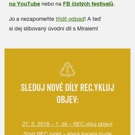
na YouTube
FB čistých festivalů
nebo na
.
Jo a nezapomeňte
třídit odpad
! A teď
si dej slibovaný úvodní díl s Miraiem!
SLEDUJ NOVÉ DÍLY REC.YKLUJ
OBJEV:
27. 5. 2018 – 1. díl – REC.ykluj objev!
Start REC.night – která kapela bude