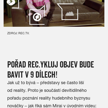
ZDROJ: REC.TV.
POŘAD REC.YKLUJ OBJEV BUDE
BAVIT V 9 DÍLECH!
Jak už to bývá – představy se často liší
od reality. Proto je součástí devítidílného
pořadu poznání reality hudebního byznysu
nováčky – jak říká sám Mirai v úvodním videu: