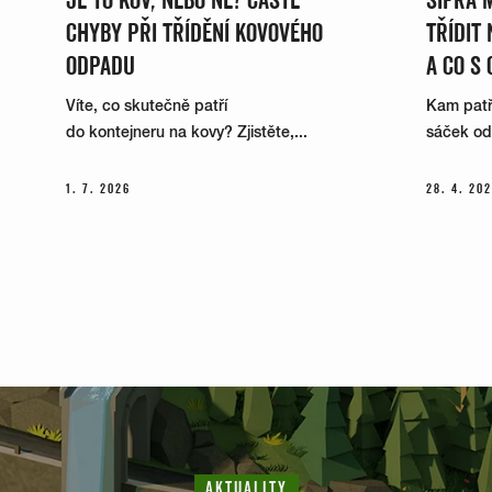
CHYBY PŘI TŘÍDĚNÍ KOVOVÉHO
TŘÍDIT
ODPADU
A CO S 
Víte, co skutečně patří
Kam patří
do kontejneru na kovy? Zjistěte,...
sáček od k
1. 7. 2026
28. 4. 20
AKTUALITY