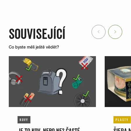
SOUVISEJÍCÍ
Previous
Next
Co byste měli ještě vědět?
KOVY
PLASTY
JE TO KOV, NEBO NE? ČASTÉ
ŠIFRA 