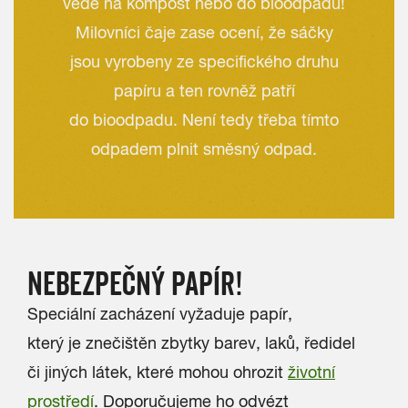
vede na kompost nebo do bioodpadu!
Milovníci čaje zase ocení, že sáčky
jsou vyrobeny ze specifického druhu
papíru a ten rovněž patří
do bioodpadu. Není tedy třeba tímto
odpadem plnit směsný odpad.
NEBEZPEČNÝ PAPÍR!
Speciální zacházení vyžaduje papír,
který je znečištěn zbytky barev, laků, ředidel
či jiných látek, které mohou ohrozit
životní
prostředí
. Doporučujeme ho odvézt