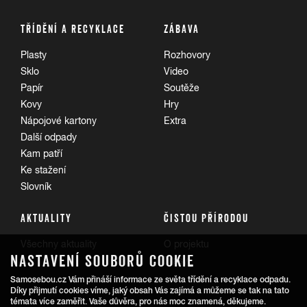
TŘÍDĚNÍ A RECYKLACE
ZÁBAVA
Plasty
Rozhovory
Sklo
Video
Papír
Soutěže
Kovy
Hry
Nápojové kartony
Extra
Další odpady
Kam patří
Ke stažení
Slovník
AKTUALITY
ČISTOU PŘÍRODOU
Všechny aktuality
O projektu
NASTAVENÍ SOUBORŮ COOKIE
Trasy
Samosebou.cz Vám přináší informace ze světa třídění a recyklace odpadu.
Díky přijmutí cookies víme, jaký obsah Vás zajímá a můžeme se tak na tato
témata více zaměřit. Vaše důvěra, pro nás moc znamená, děkujeme.