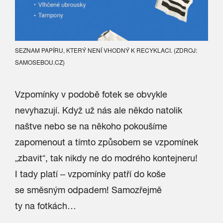
SEZNAM PAPÍRU, KTERÝ NENÍ VHODNÝ K RECYKLACI. (ZDROJ:
SAMOSEBOU.CZ)
Vzpomínky v podobě fotek se obvykle
nevyhazují. Když už nás ale někdo natolik
naštve nebo se na někoho pokoušíme
zapomenout a tímto způsobem se vzpomínek
„zbavit“, tak nikdy ne do modrého kontejneru!
I tady platí – vzpomínky patří do koše
se směsným odpadem! Samozřejmě
ty na fotkách…