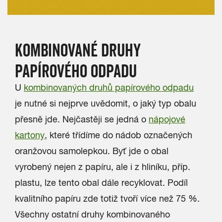
KOMBINOVANÉ DRUHY
PAPÍROVÉHO ODPADU
U
kombinovaných druhů papírového odpadu
je nutné si nejprve uvědomit, o jaký typ obalu
přesně jde. Nejčastěji se jedná o
nápojové
kartony
, které třídíme do nádob označených
oranžovou samolepkou. Byť jde o obal
vyrobený nejen z papíru, ale i z hliníku, příp.
plastu, lze tento obal dále recyklovat. Podíl
kvalitního papíru zde totiž tvoří více než 75 %.
Všechny ostatní druhy kombinovaného