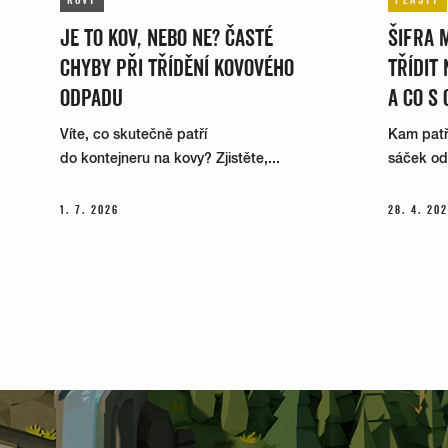
JE TO KOV, NEBO NE? ČASTÉ
ŠIFRA 
CHYBY PŘI TŘÍDĚNÍ KOVOVÉHO
TŘÍDIT
ODPADU
A CO S 
Víte, co skutečně patří
Kam patří
do kontejneru na kovy? Zjistěte,...
sáček od k
1. 7. 2026
28. 4. 20