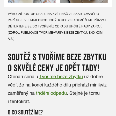
VÝROBNÍ POSTUP OBALU NA KVĚTINÁČ ZE SKARTOVANÉHO
PAPÍRU JE VELMI JEDNODUCHÝ. K UPCYKLACI MŮŽEME PŘIZVAT
DĚTI, KTERÉ SE DO TVOŘENÍ Z ODPADU URČITĚ RÁDY ZAPOJÍ.
(ZDROJ: PUBLIKACE TVOŘÍME/VAŘÍME BEZE ZBYTKU, EKO-KOM,
A.S.)
SOUTĚŽ S TVOŘÍME BEZE ZBYTKU
O SKVĚLÉ CENY JE OPĚT TADY!
Čtenáři seriálu
Tvoříme beze zbytku
už dobře
vědí, že na konci každého dílu přichází minikvíz
zaměřený na
třídění odpadu
. Stejně je tomu
i tentokrát.
O CO SOUTĚŽÍME?