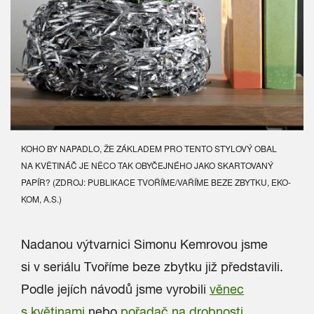
KOHO BY NAPADLO, ŽE ZÁKLADEM PRO TENTO STYLOVÝ OBAL
NA KVĚTINÁČ JE NĚCO TAK OBYČEJNÉHO
JAKO SKARTOVANÝ
PAPÍR? (ZDROJ: PUBLIKACE TVOŘÍME/VAŘÍME BEZE ZBYTKU, EKO-
KOM, A.S.)
Nadanou výtvarnici Simonu Kemrovou jsme
si v seriálu Tvoříme beze zbytku
již představili.
Podle jejích návodů jsme vyrobili
věnec
s květinami
nebo
pořadač na drobnosti
.