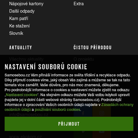
Nápojové kartony
Extra
Další odpady
Kam patří
Ke stažení
Slovník
AKTUALITY
ČISTOU PŘÍRODOU
Všechny aktuality
O projektu
NASTAVENÍ SOUBORŮ COOKIE
Trasy
Samosebou.cz Vám přináší informace ze světa třídění a recyklace odpadu.
Díky přijmutí cookies víme, jaký obsah Vás zajímá a můžeme se tak na tato
témata více zaměřit. Vaše důvěra, pro nás moc znamená, děkujeme.
Pro podrobnější informace o cookies a nastavení můžete zjistit na odkazu
REDAKCE
SLEDUJTE NÁS
„
Nastavení cookies
“. Na stejném odkazu můžete Vaši volbu kdykoli upravit
(najdete jej v dolní části webové stránky Samosebou.cz). Podrobnější
informace o zpracování Vašich osobních údajů najdete v
Zásadách ochrany
Informace pro veřejnost:
osobních údajů
a
používání souborů cookies
.
info@samosebou.cz
Informace pro média
PŘIJMOUT
www.ekokom.cz