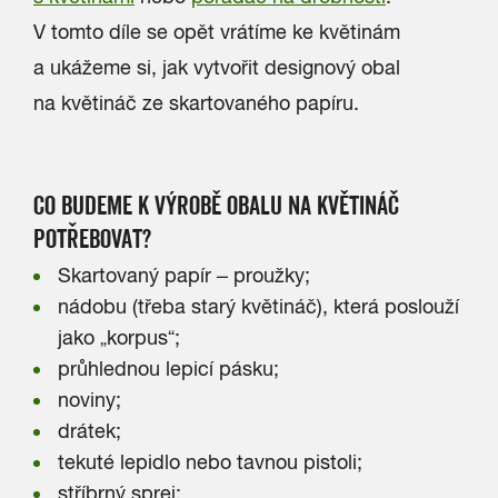
V tomto díle se opět vrátíme ke květinám
a ukážeme si, jak vytvořit designový obal
na květináč ze skartovaného papíru.
CO BUDEME K VÝROBĚ OBALU NA KVĚTINÁČ
POTŘEBOVAT?
Skartovaný papír – proužky;
nádobu (třeba starý květináč), která poslouží
jako „korpus“;
průhlednou lepicí pásku;
noviny;
drátek;
tekuté lepidlo nebo tavnou pistoli;
stříbrný sprej;