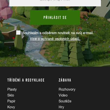
PŘIHLÁSIT SE
Souhlasím s odběrem novinek na svůj e-mail.
Více o ochraně osobních údajů.
TŘÍDĚNÍ A RECYKLACE
ZÁBAVA
Plasty
Rozhovory
Sklo
Video
Papír
Soutěže
Kovy
Hry