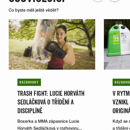
Co byste měli ještě vědět?
ROZHOVORY
ROZHOVO
TRASH FIGHT: LUCIE HORVÁTH
V RYTM
SEDLÁČKOVÁ O TŘÍDĚNÍ A
VZNIKL
DISCIPLÍNĚ
ORIGIN
Boxerka a MMA zápasnice Lucie
Když se s
Horváth Sedláčková v rozhovoru...
a třídění