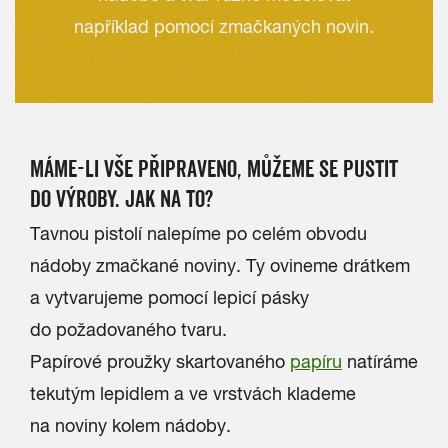
například pomocí zmačkaných novin.
MÁME-LI VŠE PŘIPRAVENO, MŮŽEME SE PUSTIT
DO VÝROBY. JAK NA TO?
Tavnou pistolí nalepíme po celém obvodu
nádoby zmačkané noviny. Ty ovineme drátkem
a vytvarujeme pomocí lepicí pásky
do požadovaného tvaru.
Papírové proužky skartovaného
papíru
natíráme
tekutým lepidlem a ve vrstvách klademe
na noviny kolem nádoby.