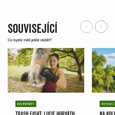
SOUVISEJÍCÍ
Previous
Next
Co byste měli ještě vědět?
ROZHOVORY
AKTUALI
TRASH FIGHT: LUCIE HORVÁTH
NA KOLE