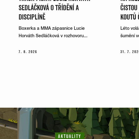
SEDLÁČKOVÁ O TŘÍDĚNÍ A
ČISTOU
DISCIPLÍNĚ
KOUTŮ 
Boxerka a MMA zápasnice Lucie
Léto volá
Horváth Sedláčková v rozhovoru...
šumění vo
7. 8. 2026
31. 7. 202
AKTUALITY