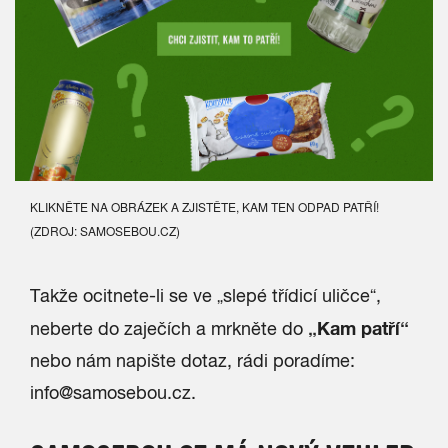
KLIKNĚTE NA OBRÁZEK A ZJISTĚTE, KAM TEN ODPAD PATŘÍ!
(ZDROJ: SAMOSEBOU.CZ)
Takže ocitnete-li se ve „slepé třídicí uličce“,
„Kam patří“
neberte do zaječích a mrkněte do
nebo nám napište dotaz, rádi poradíme:
info@samosebou.cz
.