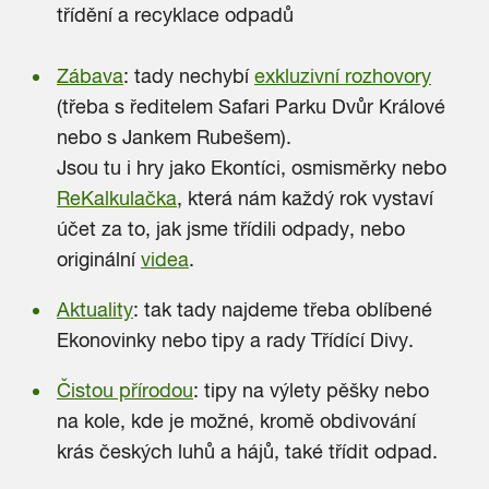
třídění a recyklace odpadů
Zábava
: tady nechybí
exkluzivní rozhovory
(třeba s ředitelem
Safari Parku Dvůr Králové
nebo s
Jankem Rubešem
).
Jsou tu i hry jako Ekontíci, osmisměrky nebo
ReKalkulačka
,
která nám každý rok vystaví
účet za to, jak jsme třídili odpady, nebo
originální
videa
.
Aktuality
: tak tady najdeme třeba oblíbené
Ekonovinky nebo tipy a rady Třídící Divy.
Čistou přírodou
: tipy na výlety pěšky nebo
na kole, kde je možné, kromě obdivování
krás českých luhů a hájů, také třídit odpad.