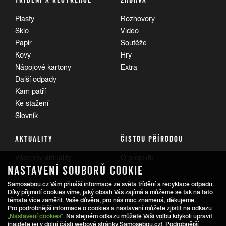
Plasty
Rozhovory
Sklo
Video
Papír
Soutěže
Kovy
Hry
Nápojové kartony
Extra
Další odpady
Kam patří
Ke stažení
Slovník
AKTUALITY
ČISTOU PŘÍRODOU
Všechny aktuality
O projektu
NASTAVENÍ SOUBORŮ COOKIE
Trasy
Samosebou.cz Vám přináší informace ze světa třídění a recyklace odpadu.
Díky přijmutí cookies víme, jaký obsah Vás zajímá a můžeme se tak na tato
témata více zaměřit. Vaše důvěra, pro nás moc znamená, děkujeme.
Pro podrobnější informace o cookies a nastavení můžete zjistit na odkazu
REDAKCE
SLEDUJTE NÁS
„
Nastavení cookies
“. Na stejném odkazu můžete Vaši volbu kdykoli upravit
(najdete jej v dolní části webové stránky Samosebou.cz). Podrobnější