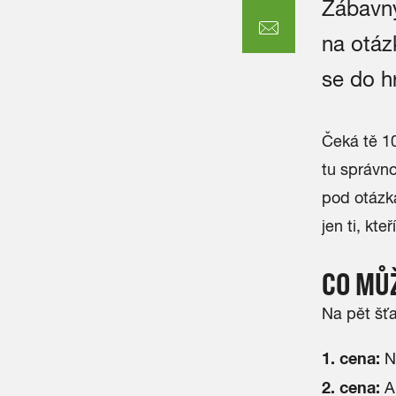
Zábavný
na otázk
se do h
Čeká tě 1
tu správn
pod otázka
jen ti, kt
CO MŮ
Na pět šťa
1. cena:
Ni
2. cena:
Ap