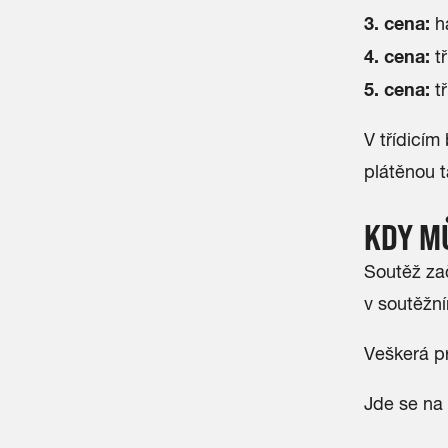
3. cena:
ha
4. cena:
tř
5. cena:
tř
V třídicím
plátěnou t
KDY M
Soutěž za
v soutěžní
Veškerá pr
Jde se na 