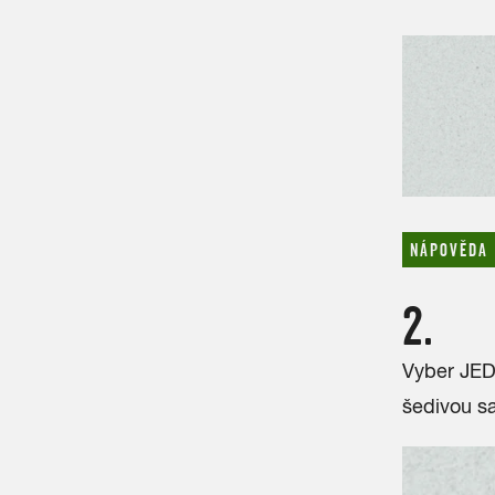
NÁPOVĚDA
2.
Vyber JEDI
šedivou s