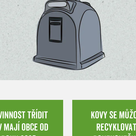
vinnost třídit
kovy se můž
v mají obce od
recyklova