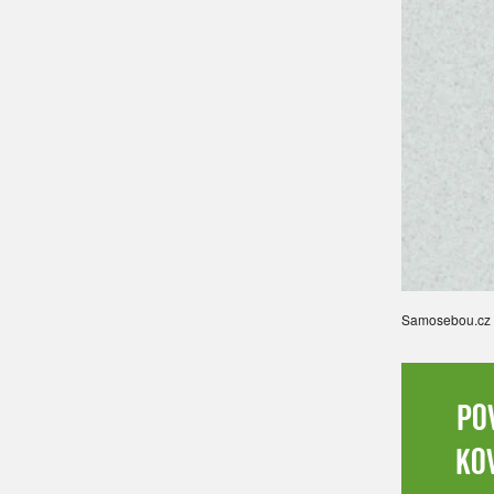
Samosebou.cz
po
ko