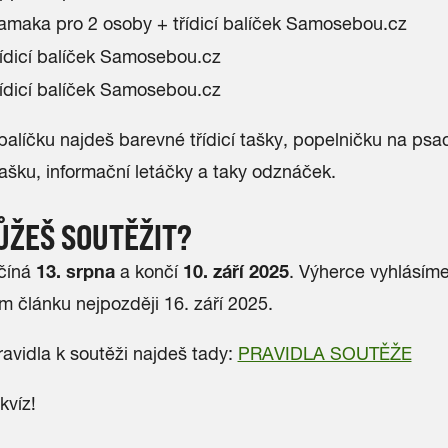
maka pro 2 osoby + třídicí balíček Samosebou.cz
ídicí balíček Samosebou.cz
ídicí balíček Samosebou.cz
 balíčku najdeš barevné třídicí tašky, popelničku na psa
ašku, informační letáčky a taky odznáček.
ŮŽEŠ SOUTĚŽIT?
13. srpna
10. září 2025
číná
a končí
. Výherce vyhlásím
m článku nejpozději 16. září 2025.
avidla k soutěži najdeš tady:
PRAVIDLA SOUTĚŽE
kvíz!