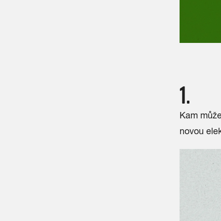
1.
Kam můžeš 
novou ele