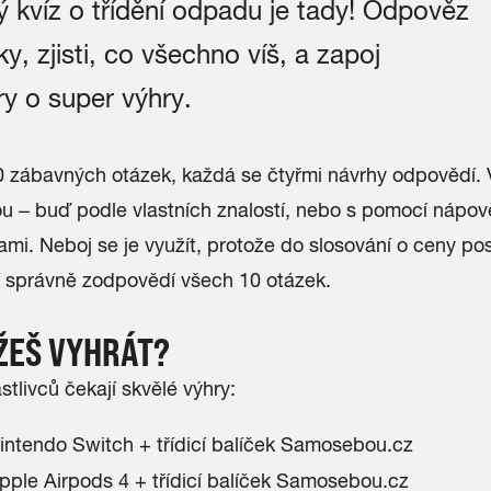
 kvíz o třídění odpadu je tady! Odpověz
y, zjisti, co všechno víš, a zapoj
ry o super výhry.
0 zábavných otázek, každá se čtyřmi návrhy odpovědí. 
ou – buď podle vlastních znalostí, nebo s pomocí nápo
mi. Neboj se je využít, protože do slosování o ceny pos
eří správně zodpovědí všech 10 otázek.
ŽEŠ VYHRÁT?
stlivců čekají skvělé výhry:
ntendo Switch + třídicí balíček Samosebou.cz
ple Airpods 4 + třídicí balíček Samosebou.cz