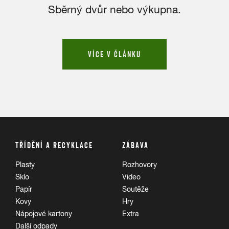
Sběrný dvůr nebo výkupna.
VÍCE V ČLÁNKU
TŘÍDĚNÍ A RECYKLACE
ZÁBAVA
Plasty
Rozhovory
Sklo
Video
Papír
Soutěže
Kovy
Hry
Nápojové kartony
Extra
Další odpady