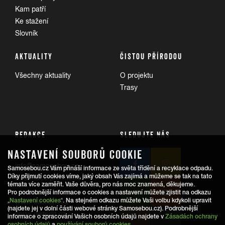
Kam patří
Ke stažení
Slovník
AKTUALITY
ČISTOU PŘÍRODOU
Všechny aktuality
O projektu
Trasy
REDAKCE
SLEDUJTE NÁS
NASTAVENÍ SOUBORŮ COOKIE
Informace pro veřejnost:
info@samosebou.cz
Samosebou.cz Vám přináší informace ze světa třídění a recyklace odpadu.
Díky přijmutí cookies víme, jaký obsah Vás zajímá a můžeme se tak na tato
Informace pro média
témata více zaměřit. Vaše důvěra, pro nás moc znamená, děkujeme.
Pro podrobnější informace o cookies a nastavení můžete zjistit na odkazu
„
Nastavení cookies
“. Na stejném odkazu můžete Vaši volbu kdykoli upravit
www.ekokom.cz
(najdete jej v dolní části webové stránky Samosebou.cz). Podrobnější
www.jaktridit.cz
informace o zpracování Vašich osobních údajů najdete v
Zásadách ochrany
osobních údajů
a
používání souborů cookies
.