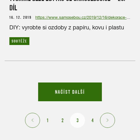
DÍL
16. 12. 2019
https://www.samosebou.cz/2019/12/16/dekorace-na-stromecek-z-papiru-i-vicek-tvorime-beze-zbytku-se-samosebou-cz-23-dil/
DIY: vyrobte si ozdoby z papíru, kovu i plastu
SOUTĚŽE
NAČÍST DALŠÍ
1
2
3
4