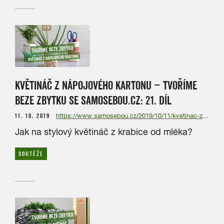
KVĚTINÁČ Z NÁPOJOVÉHO KARTONU – TVOŘÍME
BEZE ZBYTKU SE SAMOSEBOU.CZ: 21. DÍL
11. 10. 2019
https://www.samosebou.cz/2019/10/11/kvetinac-z-napojoveho-kartonu-tvorime-beze-zbytku-se-samosebou-cz-21-dil/
Jak na stylový květináč z krabice od mléka?
SOUTĚŽE