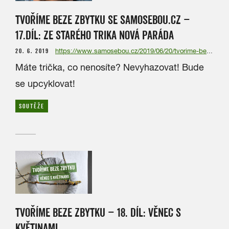
TVOŘÍME BEZE ZBYTKU SE SAMOSEBOU.CZ –
17.DÍL: ZE STARÉHO TRIKA NOVÁ PARÁDA
20. 6. 2019
https://www.samosebou.cz/2019/06/20/tvorime-beze-zbytku-se-samosebou-cz-17-dil-ze-stareho-trika-nova-parada/
Máte trička, co nenosíte? Nevyhazovat! Bude
se upcyklovat!
SOUTĚŽE
TVOŘÍME BEZE ZBYTKU – 18. DÍL: VĚNEC S
KVĚTINAMI