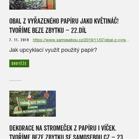
OBAL Z VYŘAZENÉHO PAPÍRU JAKO KVĚTINÁČ!
TVOŘÍME BEZE ZBYTKU – 22.DÍL
7. 11. 2019
https://www.samosebou.cz/2019/11/07/obal-z-vyrazeneho-papiru-jako-kvetinac-tvorime-beze-zbytku-22-dil/
Jak upcyklací využít použitý papír?
SOUTĚŽE
DEKORACE NA STROMEČEK Z PAPÍRU I VÍČEK.
TVOŘÍME BEZE ZBYTKU SE SAMOSEBOU.CZ – 23.