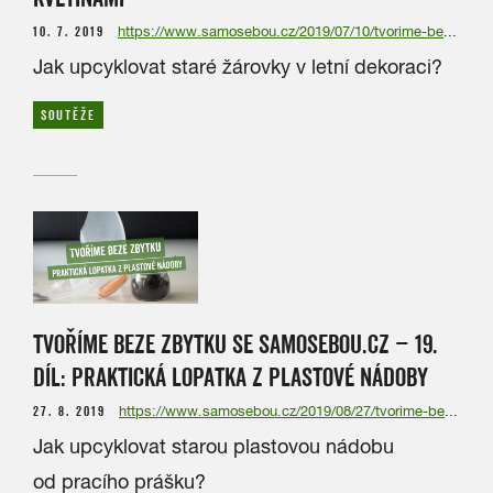
10. 7. 2019
https://www.samosebou.cz/2019/07/10/tvorime-beze-zbytku-18-dil-venec-s-kvetinami/
Jak upcyklovat staré žárovky v letní dekoraci?
SOUTĚŽE
TVOŘÍME BEZE ZBYTKU SE SAMOSEBOU.CZ – 19.
DÍL: PRAKTICKÁ LOPATKA Z PLASTOVÉ NÁDOBY
27. 8. 2019
https://www.samosebou.cz/2019/08/27/tvorime-beze-zbytku-se-samosebou-cz-19-dil-prakticka-lopatka-z-plastove-nadoby/
Jak upcyklovat starou plastovou nádobu
od pracího prášku?