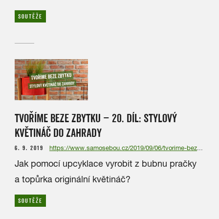
SOUTĚŽE
TVOŘÍME BEZE ZBYTKU – 20. DÍL: STYLOVÝ
KVĚTINÁČ DO ZAHRADY
6. 9. 2019
https://www.samosebou.cz/2019/09/06/tvorime-beze-zbytku-20-dil-stylovy-kvetinac-do-zahrady/
Jak pomocí upcyklace vyrobit z bubnu pračky
a topůrka originální květináč?
SOUTĚŽE