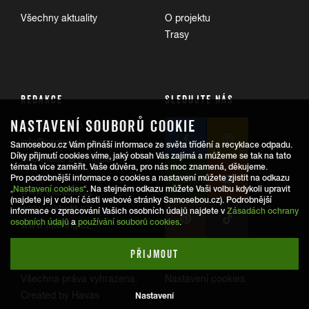
Všechny aktuality
O projektu
Trasy
REDAKCE
SLEDUJTE NÁS
NASTAVENÍ SOUBORŮ COOKIE
Informace pro veřejnost:
info@samosebou.cz
Samosebou.cz Vám přináší informace ze světa třídění a recyklace odpadu.
Díky přijmutí cookies víme, jaký obsah Vás zajímá a můžeme se tak na tato
Informace pro média
témata více zaměřit. Vaše důvěra, pro nás moc znamená, děkujeme.
Pro podrobnější informace o cookies a nastavení můžete zjistit na odkazu
„
Nastavení cookies
“. Na stejném odkazu můžete Vaši volbu kdykoli upravit
www.ekokom.cz
(najdete jej v dolní části webové stránky Samosebou.cz). Podrobnější
www.jaktridit.cz
informace o zpracování Vašich osobních údajů najdete v
Zásadách ochrany
osobních údajů
a
používání souborů cookies
.
www.littering.cz
PŘIJMOUT
© 2026
Samosebou.cz
.
Ochrana osobních údajů
Všechna práva vyhrazena.
Nastavení cookies
Created by Havas
Nastavení