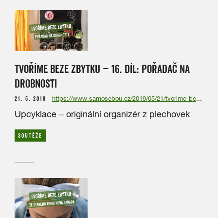
TVOŘÍME BEZE ZBYTKU – 16. DÍL: POŘADAČ NA
DROBNOSTI
21. 5. 2019
https://www.samosebou.cz/2019/05/21/tvorime-beze-zbytku-16-dil-poradac-na-drobnosti/
Upcyklace – originální organizér z plechovek
SOUTĚŽE