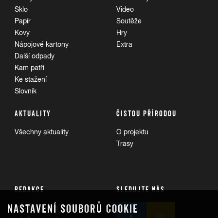
Sklo
Video
Papír
Soutěže
Kovy
Hry
Nápojové kartony
Extra
Další odpady
Kam patří
Ke stažení
Slovník
AKTUALITY
ČISTOU PŘÍRODOU
Všechny aktuality
O projektu
Trasy
REDAKCE
SLEDUJTE NÁS
NASTAVENÍ SOUBORŮ COOKIE
Informace pro veřejnost: