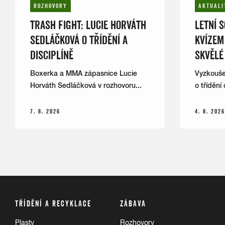
ROZHOVORY
AKTUALI
TRASH FIGHT: LUCIE HORVÁTH
LETNÍ 
SEDLÁČKOVÁ O TŘÍDĚNÍ A
KVÍZEM
DISCIPLÍNĚ
SKVĚLÉ
Boxerka a MMA zápasnice Lucie
Vyzkoušej
Horváth Sedláčková v rozhovoru...
o třídění
7. 8. 2026
4. 8. 2026
TŘÍDĚNÍ A RECYKLACE
ZÁBAVA
Plasty
Rozhovory