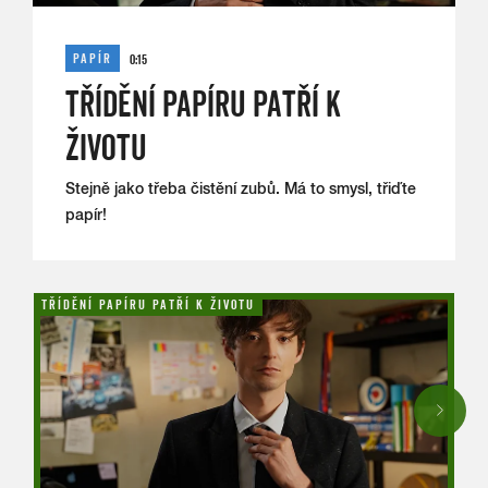
PAPÍR
PLASTY
TŘÍDÍM JAKO DIVA: JAK
PROTŘÍDIT PENĚŽENKU?