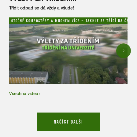
Třídit odpad se dá vždy a všude!
OTOČNÉ KOMPOSTÉRY A MNOHEM VÍCE – TAKHLE SE TŘÍDÍ NA ČZU!
NAH
Next
Všechna videa
NAČÍST DALŠÍ