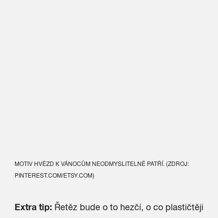
MOTIV HVĚZD K VÁNOCŮM NEODMYSLITELNĚ PATŘÍ. (ZDROJ:
PINTEREST.COM/ETSY.COM)
Extra tip:
Řetěz bude o to hezčí, o co plastičtěji