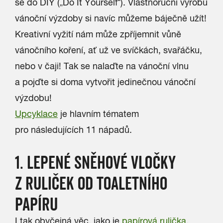
se do DIY („Do It Yourself“). Vlastnoruční výrobu
vánoční výzdoby si navíc můžeme báječně užít!
Kreativní vyžití nám může zpříjemnit vůně
vánočního koření, ať už ve svíčkách, svařáčku,
nebo v čaji! Tak se nalaďte na vánoční vlnu
a pojďte si doma vytvořit jedinečnou vánoční
výzdobu!
Upcyklace
je hlavním tématem
pro následujících 11 nápadů.
1. LEPENÉ SNĚHOVÉ VLOČKY
Z RULIČEK OD TOALETNÍHO
PAPÍRU
I tak obyčejná věc, jako je
papírová rulička
,