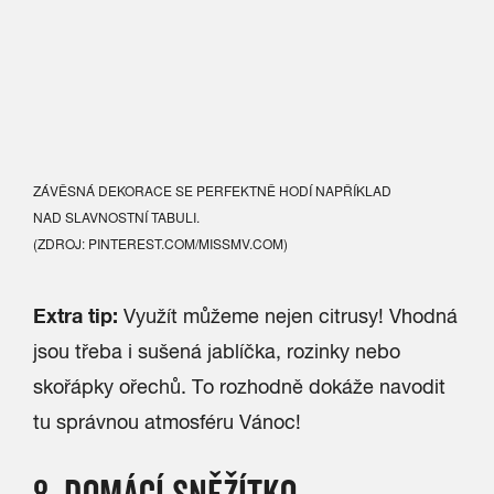
ZÁVĚSNÁ DEKORACE SE PERFEKTNĚ HODÍ NAPŘÍKLAD
NAD SLAVNOSTNÍ TABULI.
(ZDROJ: PINTEREST.COM/MISSMV.COM)
Extra tip:
Využít můžeme nejen citrusy! Vhodná
jsou třeba i sušená jablíčka, rozinky nebo
skořápky ořechů. To rozhodně dokáže navodit
tu správnou atmosféru Vánoc!
8. DOMÁCÍ SNĚŽÍTKO