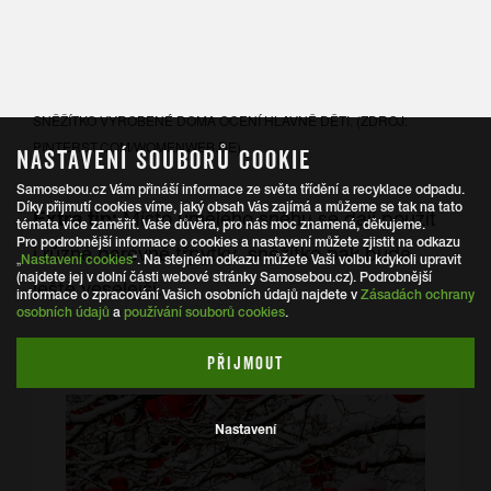
SNĚŽÍTKO VYROBENÉ DOMA OCENÍ HLAVNĚ DĚTI. (ZDROJ:
PINTERST.COM/WOMENWEB.DE)
NASTAVENÍ SOUBORŮ COOKIE
Samosebou.cz Vám přináší informace ze světa třídění a recyklace odpadu.
Díky přijmutí cookies víme, jaký obsah Vás zajímá a můžeme se tak na tato
Extra tip:
Místo umělého sněhu se dají použít
témata více zaměřit. Vaše důvěra, pro nás moc znamená, děkujeme.
Pro podrobnější informace o cookies a nastavení můžete zjistit na odkazu
i různé barevné třpytky, sněžítko pak bude
„
Nastavení cookies
“. Na stejném odkazu můžete Vaši volbu kdykoli upravit
(najdete jej v dolní části webové stránky Samosebou.cz). Podrobnější
ještě veselejší.
informace o zpracování Vašich osobních údajů najdete v
Zásadách ochrany
osobních údajů
a
používání souborů cookies
.
PŘIJMOUT
Nastavení