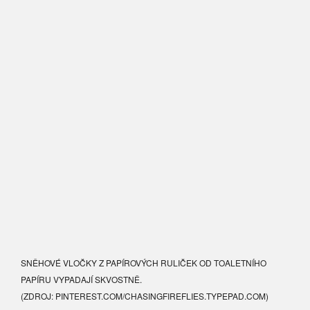
SNĚHOVÉ VLOČKY Z PAPÍROVÝCH RULIČEK OD TOALETNÍHO
PAPÍRU VYPADAJÍ SKVOSTNĚ.
(ZDROJ: PINTEREST.COM/
CHASINGFIREFLIES.TYPEPAD.COM)