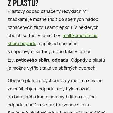
Z PLASTŮ?
Plastový odpad označený recyklačními
značkami je možné třídit do sběrných nádob
označených žlutou samolepkou. V některých
obcích se třídí v rámci tzv.
multikomoditního
sběru odpadu
, například společně
s nápojovými kartony, nebo také v rámci
pytlového sběru odpadu
tzv.
. Odpady z plastů
je možné vytřídit také ve sběrných dvorech.
Obecně platí, že bychom vždy měli maximálně
zmenšit objem odpadu, aby bylo možné
do barevného kontejneru vytřídit co nejvíce
odpadu a snížila se tak frekvence svozu.
Současně plastový odpad nesmí být znečištěný