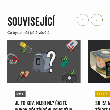
SOUVISEJÍCÍ
Previous
Next
Co byste měli ještě vědět?
KOVY
PLASTY
JE TO KOV, NEBO NE? ČASTÉ
ŠIFRA 