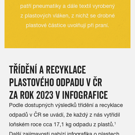
patří pneumatiky a dále textil vyrobený
z plastových vláken, z nichž se drobné
plastové částice uvolňují při praní.
TŘÍDĚNÍ A RECYKLACE
PLASTOVÉHO ODPADU V ČR
ZA ROK 2023 V INFOGRAFICE
Podle dostupných výsledků třídění a recyklace
odpadů v ČR se uvádí, že každý z nás vytřídil
loňském roce cca 17,1 kg odpadu z plastů.
1
Další zajímavosti nabízí infografika o plastech.