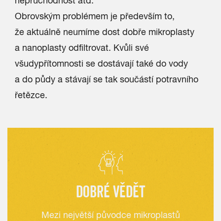
neprůchodnost atd.
Obrovským problémem je především to,
že aktuálně neumíme dost dobře mikroplasty
a nanoplasty odfiltrovat. Kvůli své
všudypřítomnosti se dostávají také do vody
a do půdy a stávají se tak součástí potravního
řetězce.
DOBRÉ VĚDĚT
Mezi největší původce mikroplastů