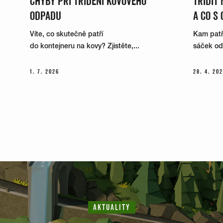
CHYBY PŘI TŘÍDĚNÍ KOVOVÉHO
TŘÍDIT
ODPADU
A CO S 
Víte, co skutečně patří
Kam patří
do kontejneru na kovy? Zjistěte,...
sáček od k
1. 7. 2026
28. 4. 20
AKTUALITY