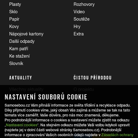
Plasty
Rozhovory
Sklo
Video
Papír
Soutěže
Kovy
Hry
Nápojové kartony
Extra
Další odpady
Kam patří
Ke stažení
Slovník
AKTUALITY
ČISTOU PŘÍRODOU
Všechny aktuality
O projektu
NASTAVENÍ SOUBORŮ COOKIE
Trasy
Samosebou.cz Vám přináší informace ze světa třídění a recyklace odpadu.
Díky přijmutí cookies víme, jaký obsah Vás zajímá a můžeme se tak na tato
témata více zaměřit. Vaše důvěra, pro nás moc znamená, děkujeme.
Pro podrobnější informace o cookies a nastavení můžete zjistit na odkazu
REDAKCE
SLEDUJTE NÁS
„
Nastavení cookies
“. Na stejném odkazu můžete Vaši volbu kdykoli upravit
(najdete jej v dolní části webové stránky Samosebou.cz). Podrobnější
informace o zpracování Vašich osobních údajů najdete v
Zásadách ochrany
Informace pro veřejnost: