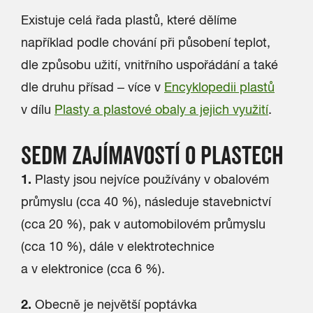
Existuje celá řada plastů, které dělíme
například podle chování při působení teplot,
dle způsobu užití, vnitřního uspořádání a také
dle druhu přísad – více v
Encyklopedii plastů
v dílu
Plasty a plastové obaly a jejich využití
.
SEDM ZAJÍMAVOSTÍ O PLASTECH
1.
Plasty jsou nejvíce používány v obalovém
průmyslu (cca 40 %), následuje stavebnictví
(cca 20 %), pak v automobilovém průmyslu
(cca 10 %), dále v elektrotechnice
a v elektronice (cca 6 %).
2.
Obecně je největší poptávka