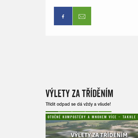
VÝLETY ZA TŘÍDĚNÍM
Třídit odpad se dá vždy a všude!
1
2
3
4
5
OTOČNÉ KOMPOSTÉRY A MNOHEM VÍCE – TAKHLE S