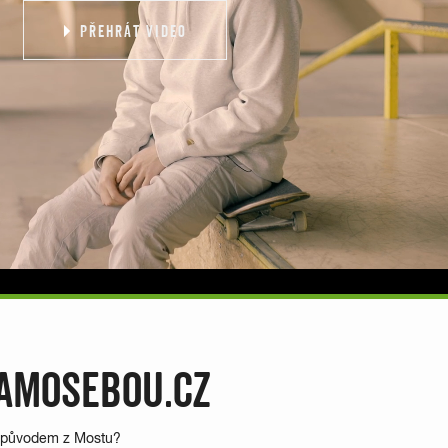
PŘEHRÁT VIDEO
SAMOSEBOU.CZ
ra původem z Mostu?