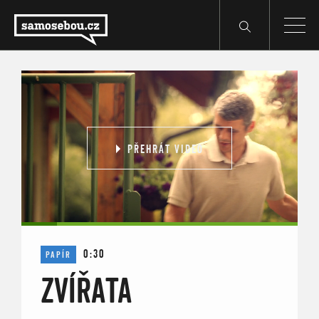
PŘEHRÁT VIDEO
0:30
PAPÍR
ZVÍŘATA