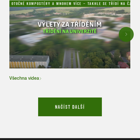
OTOČNÉ KOMPOSTÉRY A MNOHEM VÍCE – TAKHLE SE TŘÍDÍ NA ČZU!
NAH
Next
Všechna videa
NAČÍST DALŠÍ