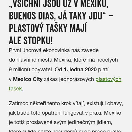
„VŠICHNI JSOU UŽ V MEXIKU,
BUENOS DIAS, JÁ TAKY JDU“ –
PLASTOVÝ TAŠKY MAJÍ
ALE STOPKU!
První únorová ekonovinka nás zavede
do hlavního města Mexika, které má necelých
1. ledna 2020
9 milionů obyvatel. Od
platí
Mexico City
v
zákaz jednorázových
plastových
tašek
.
Zatímco někteří tento krok vítají, existují i obavy,
jak bude toto opatření fungovat v praxi. Mexiko
je totiž proslavené svým jedinečným jídlem,
které si lidé často nosí domů či do práce právě