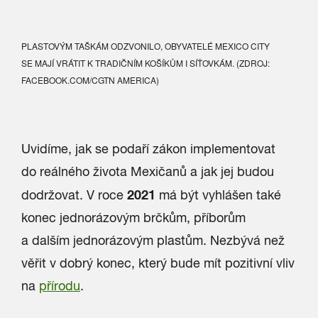
PLASTOVÝM TAŠKÁM ODZVONILO, OBYVATELÉ MEXICO CITY
SE MAJÍ VRÁTIT K TRADIČNÍM KOŠÍKŮM I SÍŤOVKÁM.
(ZDROJ:
FACEBOOK.COM/CGTN AMERICA)
Uvidíme, jak se podaří zákon implementovat
do reálného života Mexičanů a jak jej budou
2021
dodržovat. V roce
má být vyhlášen také
konec jednorázovým brčkům, příborům
a dalším jednorázovým plastům. Nezbývá než
věřit v dobrý konec, který bude mít pozitivní vliv
na
přírodu
.