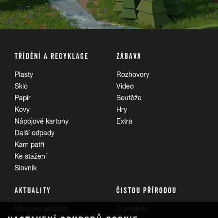
TŘÍDĚNÍ A RECYKLACE
ZÁBAVA
Plasty
Rozhovory
Sklo
Video
Papír
Soutěže
Kovy
Hry
Nápojové kartony
Extra
Další odpady
Kam patří
Ke stažení
Slovník
AKTUALITY
ČISTOU PŘÍRODOU
Všechny aktuality
O projektu