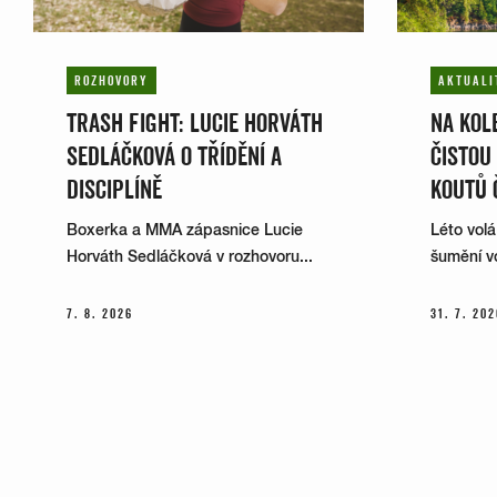
ROZHOVORY
AKTUALI
TRASH FIGHT: LUCIE HORVÁTH
NA KOLE
SEDLÁČKOVÁ O TŘÍDĚNÍ A
ČISTOU
DISCIPLÍNĚ
KOUTŮ 
Boxerka a MMA zápasnice Lucie
Léto volá
Horváth Sedláčková v rozhovoru...
šumění vo
7. 8. 2026
31. 7. 202