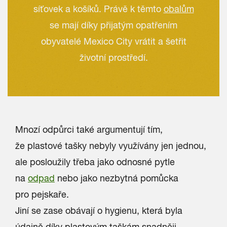
síťovek a košíků. Právě k těmto
obalům
se mají díky přijatým opatřením
obyvatelé Mexico City vrátit a šetřit
životní prostředí.
Mnozí odpůrci také argumentují tím,
že plastové tašky nebyly využívány jen jednou,
ale posloužily třeba jako odnosné pytle
na
odpad
nebo jako nezbytná pomůcka
pro pejskaře.
Jiní se zase obávají o hygienu, která byla
údajně díky plastovým taškám snadněji