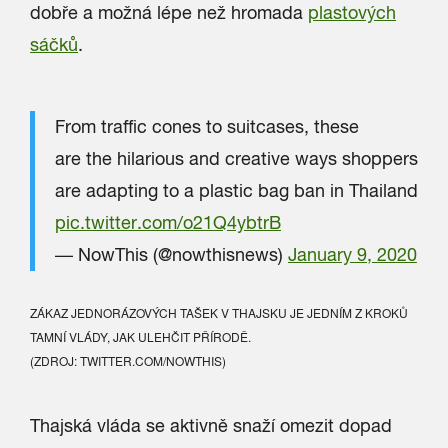
dobře a možná lépe než hromada
plastových
sáčků
.
From traffic cones to suitcases, these
are the hilarious and creative ways shoppers
are adapting to a plastic bag ban in Thailand
pic.twitter.com/o21Q4ybtrB
— NowThis (@nowthisnews)
January 9, 2020
ZÁKAZ JEDNORÁZOVÝCH TAŠEK V THAJSKU JE JEDNÍM Z KROKŮ
TAMNÍ VLÁDY, JAK ULEHČIT PŘÍRODĚ.
(ZDROJ: TWITTER.COM/NOWTHIS)
Thajská vláda se aktivně snaží omezit dopad