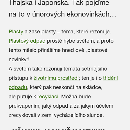
Thajska i Japonska. Tak pojďme
na to v únorových ekonovinkách…
Plasty
a zase plasty – téma, které rezonuje.
Plastový odpad
prostě hýbe světem, a proto
tento měsíc přinášíme hned dvě „plastové
novinky“!
A světem také rezonují témata šetrnějšího
přístupu k
životnímu prostředí
; ten je i o
třídění
odpadu
, který pak neskončí na skládce,
ale putuje k
recyklaci
. Možná bude
překvapením, jaký odpad a za jakým účelem
zrecyklovali v zemi vycházejícího slunce.