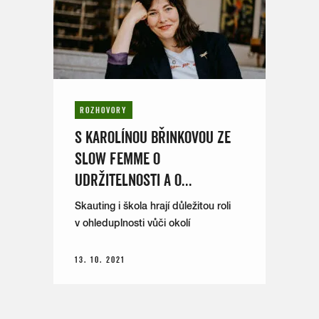
ROZHOVORY
S KAROLÍNOU BŘINKOVOU ZE
SLOW FEMME O
UDRŽITELNOSTI A O...
Skauting i škola hrají důležitou roli
v ohleduplnosti vůči okolí
13. 10. 2021