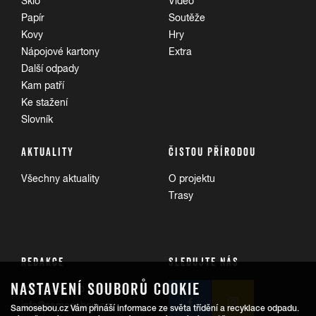
Sklo
Video
Papír
Soutěže
Kovy
Hry
Nápojové kartony
Extra
Další odpady
Kam patří
Ke stažení
Slovník
AKTUALITY
ČISTOU PŘÍRODOU
Všechny aktuality
O projektu
Trasy
REDAKCE
SLEDUJTE NÁS
NASTAVENÍ SOUBORŮ COOKIE
Informace pro veřejnost:
info@samosebou.cz
Samosebou.cz Vám přináší informace ze světa třídění a recyklace odpadu.