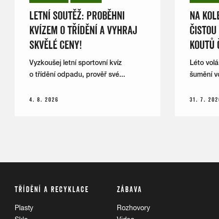
LETNÍ SOUTĚŽ: PROBĚHNI
NA KOLE
KVÍZEM O TŘÍDĚNÍ A VYHRAJ
ČISTOU
SKVĚLÉ CENY!
KOUTŮ 
Vyzkoušej letní sportovní kvíz
Léto volá
o třídění odpadu, prověř své...
šumění vo
4. 8. 2026
31. 7. 202
TŘÍDĚNÍ A RECYKLACE
ZÁBAVA
Plasty
Rozhovory