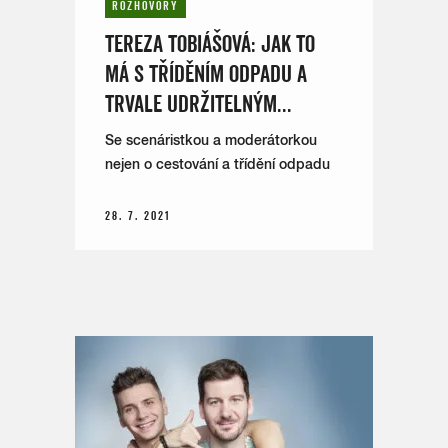
ROZHOVORY
TEREZA TOBIÁŠOVÁ: JAK TO
MÁ S TŘÍDĚNÍM ODPADU A
TRVALE UDRŽITELNÝM...
Se scenáristkou a moderátorkou
nejen o cestování a třídění odpadu
28. 7. 2021