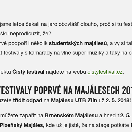
jsme letos čekali na jaro obzvlášť dlouho, proč si tu fes
šku neprodloužit, že?
studentských majálesů
vé podpoří i několik
, a vy si 
at festivaly s kamarády na vlně super muziky a taky na 
Čistý festival
jektu
najdete na webu
cistyfestival.cz
.
FESTIVALY POPRVÉ NA MAJÁLESECH 20
třídit odpad
Majálesu UTB Zlín
2. 5. 2018!
ůžete
na
už
Brněnském Majálesu
12. 5.
můžete zapařit na
a hned
Plzeňský Majáles,
kde už je jisté, že na stage potkáte