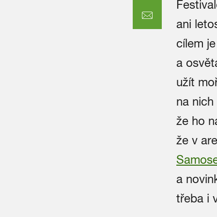
Festiva
ani leto
cílem j
a osvět
užít mo
na nich
že ho n
že v ar
Samos
a novink
třeba i 