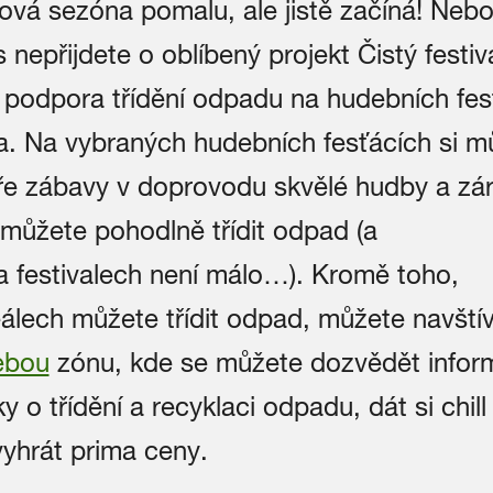
lová sezóna pomalu, ale jistě začíná! Nebo
s nepřijdete o oblíbený projekt Čistý festiv
e podpora třídění odpadu na hudebních fes
a. Na vybraných hudebních fesťácích si m
ře zábavy v doprovodu skvělé hudby a zá
 můžete pohodlně třídit odpad (a
a festivalech není málo…). Kromě toho,
eálech můžete třídit odpad, můžete navštív
ebou
zónu, kde se můžete dozvědět infor
y o třídění a recyklaci odpadu, dát si chil
vyhrát prima ceny.