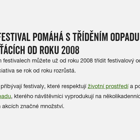
FESTIVAL POMÁHÁ S TŘÍDĚNÍM ODPADU
ŤÁCÍCH OD ROKU 2008
 festivalech můžete už od roku 2008 třídit festivalový 
ciativa se rok od roku rozrůstá.
řibývají festivaly, které respektují
životní prostředí
a p
dpadu
, kterého návštěvníci vyprodukují na několikadenní
 akcích značné množství.