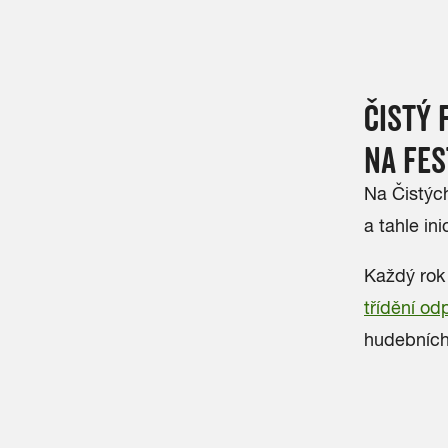
ČISTÝ 
NA FES
Na Čistých
a tahle ini
Každý rok p
třídění o
hudebních