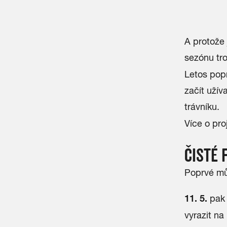
A protože 
sezónu tro
Letos popr
začít užív
trávníku.
Více o pro
ČISTÉ 
Poprvé m
11. 5.
pak 
vyrazit na