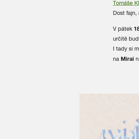
Tomáše K
Dost fajn,
18
V pátek
určitě bud
I tady si 
Mirai
na
n