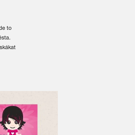
de to
ěsta.
skákat