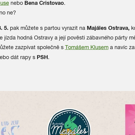
Bena Cristovao
luse
nebo
.
 no ne?
. 5.
Majáles Ostrava,
pak můžete s partou vyrazit na
k
e jízda hodná Ostravy a její pověsti zábavného párty m
můžete zazpívat společně s
Tomášem Klusem
a navíc za
PSH
ebo dát rapy s
.