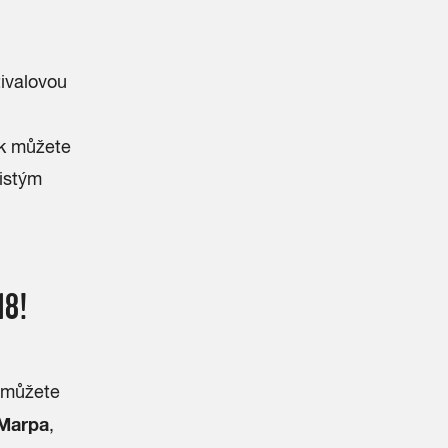
tivalovou
tak můžete
čistým
18!
můžete
Marpa
,