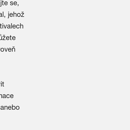
jte se,
al, jehož
tivalech
ůžete
roveň
it
mace
l anebo