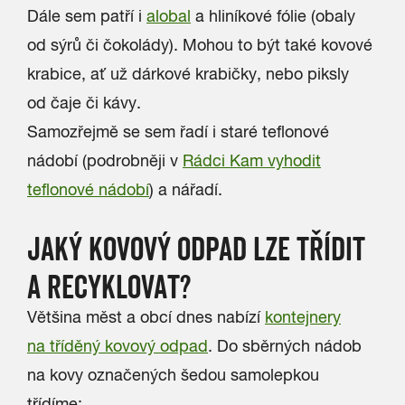
Dále sem patří i
alobal
a hliníkové fólie (obaly
od sýrů či čokolády). Mohou to být také kovové
krabice, ať už dárkové krabičky, nebo piksly
od čaje či kávy.
Samozřejmě se sem řadí i staré teflonové
nádobí (podrobněji v
Rádci Kam vyhodit
teflonové nádobí
) a nářadí.
JAKÝ KOVOVÝ ODPAD LZE TŘÍDIT
A RECYKLOVAT?
Většina měst a obcí dnes nabízí
kontejnery
na tříděný kovový odpad
. Do sběrných nádob
na kovy označených šedou samolepkou
třídíme: