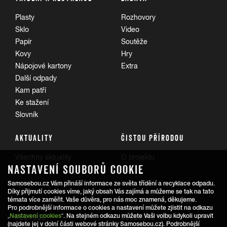
Plasty
Rozhovory
Sklo
Video
Papír
Soutěže
Kovy
Hry
Nápojové kartony
Extra
Další odpady
Kam patří
Ke stažení
Slovník
AKTUALITY
ČISTOU PŘÍRODOU
Všechny aktuality
O projektu
NASTAVENÍ SOUBORŮ COOKIE
Trasy
Samosebou.cz Vám přináší informace ze světa třídění a recyklace odpadu.
Díky přijmutí cookies víme, jaký obsah Vás zajímá a můžeme se tak na tato
témata více zaměřit. Vaše důvěra, pro nás moc znamená, děkujeme.
Pro podrobnější informace o cookies a nastavení můžete zjistit na odkazu
REDAKCE
SLEDUJTE NÁS
„
Nastavení cookies
“. Na stejném odkazu můžete Vaši volbu kdykoli upravit
(najdete jej v dolní části webové stránky Samosebou.cz). Podrobnější