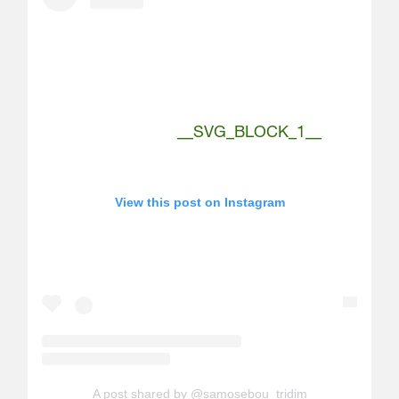
__SVG_BLOCK_1__
View this post on Instagram
A post shared by @samosebou_tridim