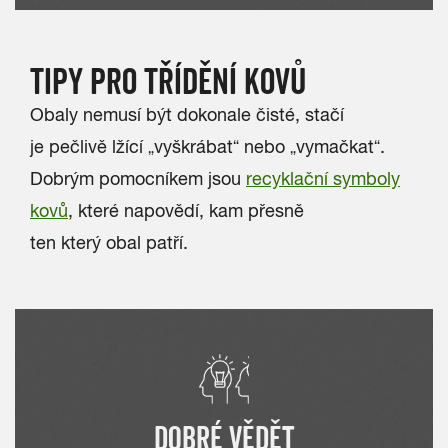
TIPY PRO TŘÍDĚNÍ KOVŮ
Obaly nemusí být dokonale čisté, stačí
je pečlivě lžící „vyškrábat“ nebo „vymačkat“.
Dobrým pomocníkem jsou
recyklační symboly
kovů
, které napovědí, kam přesně
ten který obal patří.
DOBRÉ VĚDĚT