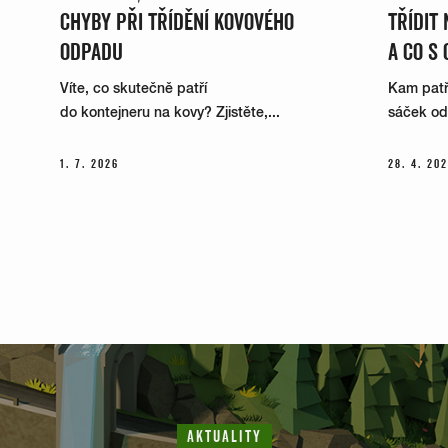
CHYBY PŘI TŘÍDĚNÍ KOVOVÉHO
TŘÍDIT
ODPADU
A CO S 
Víte, co skutečně patří
Kam patří
do kontejneru na kovy? Zjistěte,...
sáček od k
1. 7. 2026
28. 4. 20
AKTUALITY