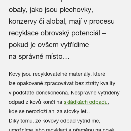
obaly, jako jsou plechovky,
konzervy či alobal, mají v procesu
recyklace obrovský potenciál –
pokud je ovšem vytřídíme
na správné místo…
Kovy jsou recyklovatelné materiály, které
lze opakovaně zpracovávat bez ztráty kvality
v podstatě donekonečna. Nesprávně vytříděný
odpad z kovů končí na
skládkách odpadu
,
kde se nerozloží ani za stovky let…
Díky tomu, že kovový odpad vytřídíme,
umožníme jeho recyklaci a přeměnu na nové