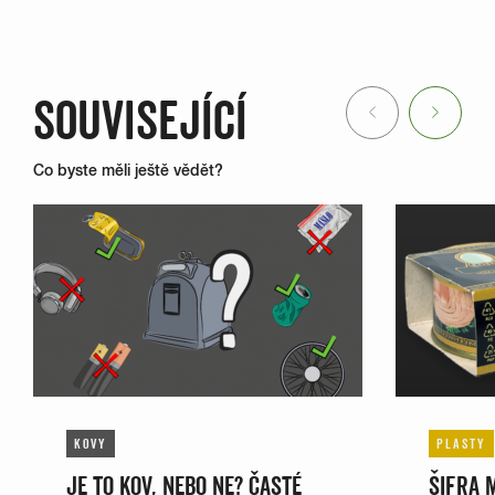
SOUVISEJÍCÍ
Previous
Next
Co byste měli ještě vědět?
KOVY
PLASTY
JE TO KOV, NEBO NE? ČASTÉ
ŠIFRA 