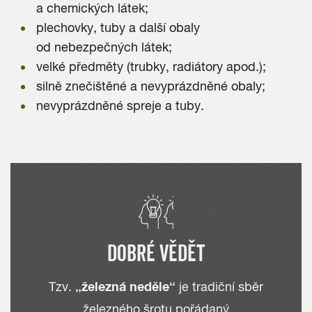
a chemických látek;
plechovky, tuby a další obaly
od nebezpečných látek;
velké předměty (trubky, radiátory apod.);
silně znečištěné a nevyprázdněné obaly;
nevyprázdněné spreje a tuby.
DOBRÉ VĚDĚT
„
železná neděle“
Tzv.
je tradiční sběr
železného šrotu pořádaný